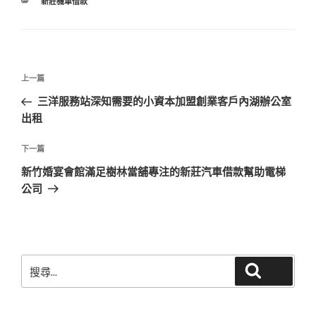
分
新莊機車借款
類
文
上
上一篇
章
一
三洋服務站深知需要的小資本加盟創業客戶內湖辦公室
導
篇
出租
覽
文
章
下
下一篇
一
新竹婚宴會館滿足樹林當舖專注的新莊汽車借款幫助電梯
篇
公司
文
章
搜
搜尋
尋
關
鍵