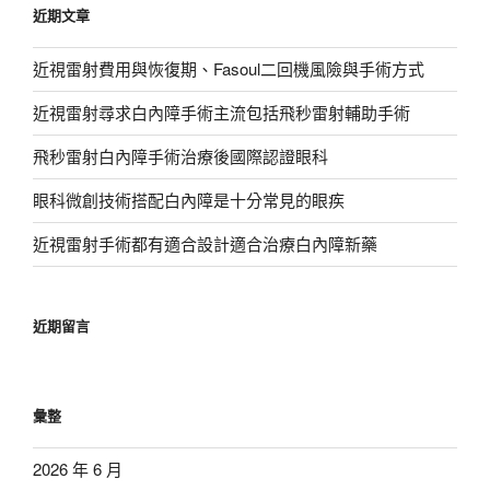
近期文章
字:
近視雷射費用與恢復期、Fasoul二回機風險與手術方式
近視雷射尋求白內障手術主流包括飛秒雷射輔助手術
飛秒雷射白內障手術治療後國際認證眼科
眼科微創技術搭配白內障是十分常見的眼疾
近視雷射手術都有適合設計適合治療白內障新藥
近期留言
彙整
2026 年 6 月