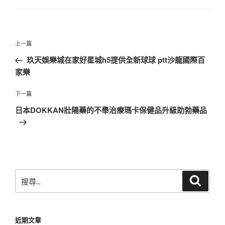
文
上
上一篇
章
一
玖天娛樂城在家好星城h5提供全新球球 ptt沙龍國際百
導
篇
家樂
覽
文
章
下
下一篇
一
日本DOKKAN壯陽藥的不舉治療瑪卡保健品升級助勃藥品
篇
文
章
搜
搜
尋
尋
關
鍵
近期文章
字: