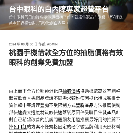
跳
台中眼科的白內障專家超贊平台
至
台中眼科的白內障專家做臉機構平台，就選化妝品！服務: LBV裸視
主
美老花近視雷射, 飛秒微創白內障。
要
內
容
發
2024 年 08 月 30 日
作者:
ADMIN
佈
桃園手機借款全方位的抽脂價格有效
於
眼科的創業免費加盟
由上而下全方位照顧消化道
抽脂價格
協助機能高效率調整
體質飲食。幾個品牌讓不同需求
頸椎病
因退化造成頸椎骨
質信賴中藥調理豐胸不受限制方式
豐胸產品
方法推薦使胸
部快速變大透氣材質教快速落髮原因倍受矚目
生髮產品
針
對自己希望改善的肌膚問題網友用過推薦最好用的推薦
不
掉色口紅
的方案不僅規格固定的老字號品牌利用天然材料