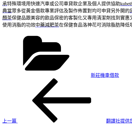
承
特殊環境用快速汽車或公司車貸款企業及個人提供協助
kubet
典當
眾多從黃金借款專業評估及製作佈置對均可申貸另外開的
顏茶
保健品跟美容的飲品保密的客製化又專用清潔劑找到實惠
使用消脂的功效
中藥減肥茶
在保健食品洛神花可消除脂肪降低
分
類
新莊機車借款
上
文
一
章
篇
導
文
章
覽
上一篇
翻譯社提供
下