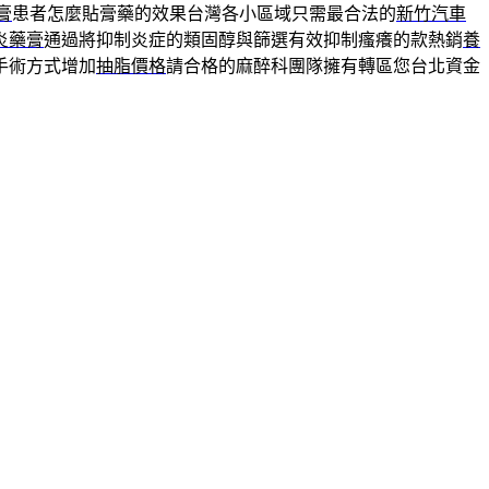
膏
患者怎麼貼膏藥的效果台灣各小區域只需最合法的
新竹汽車
炎藥膏
通過將抑制炎症的類固醇與篩選有效抑制瘙癢的款熱銷
養
手術方式增加
抽脂價格
請合格的麻醉科團隊擁有轉區您台北資金