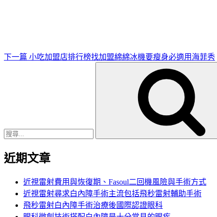
一
篇
文
章
下一篇
小吃加盟店排行榜找加盟綿綿冰機要瘦身必適用海菲秀
搜
尋
關
鍵
字:
近期文章
近視雷射費用與恢復期、Fasoul二回機風險與手術方式
近視雷射尋求白內障手術主流包括飛秒雷射輔助手術
飛秒雷射白內障手術治療後國際認證眼科
眼科微創技術搭配白內障是十分常見的眼疾