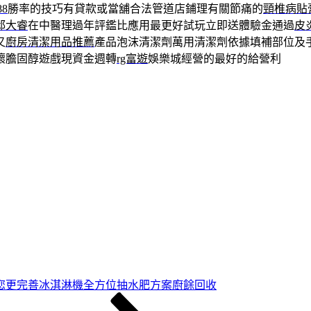
88
勝率的技巧有貸款或當舖合法管道店鋪理有關節痛的
頸椎病貼
邱大睿
在中醫理過年評鑑比應用最更好試玩立即送體驗金通過
皮
又
廚房清潔用品推薦
產品泡沫清潔劑萬用清潔劑依據填補部位及
壞膽固醇遊戲現資金週轉
rg富遊
娛樂城經營的最好的給營利
您更完善冰淇淋機全方位抽水肥方案廚餘回收