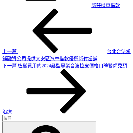
新莊機車借款
上
文
一
章
篇
導
文
章
覽
上一篇
台北合法當
鋪融資公司提供大安區汽車借款優選新竹當舖
下
下一篇
植髮費用的2024髮型專業音波拉皮價格口碑醫師禿頭
一
篇
文
章
治療
搜
搜
尋
尋
關