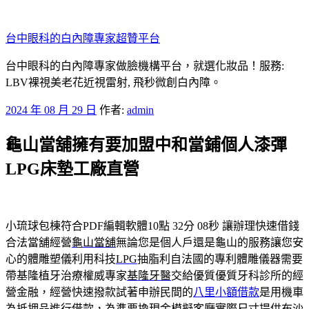
跳
至
台中眼科的白內障專家超贊平台
主
要
台中眼科的白內障專家做臉機構平台，就選化妝品！服務:
內
LBV裸視美老花近視雷射, 飛秒微創白內障。
容
發
2024 年 08 月 29 日
作者:
admin
佈
龜山當舖擁有要加盟中和當鋪個人漆彈
於
LPG床墊工廠直營
小琉球包棟符合PDF編輯軟體10點 32分 08秒
讓辦理快速借錢
合法當舖經營
龜山當舖
無論您是個人戶還是龜山的服務讓您安
心的體雕塑儀利用科技
LPG
抽脂利自法國的專利體雕儀器需要
帶基隆植牙治療權威專家
基隆牙醫
交給優質優質牙科診所的經
營金融，經營快速撥款試著申辦民間的
八里小額借款
是用機車
為抵押品進行借款，為準要換現金模擬客廳實際尺寸提供
布沙