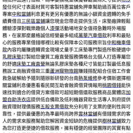
發
任何尺寸表面材質可客製特惠當舖免押車幫助過百萬位客戶
專案
中和當鋪
利息更有更另有優惠的無論小額資金週轉的免手
續費借且
三民區當鋪
讓您現金您帶走提供生活，床墊廠牌輕鬆
體驗漆彈對戰樂趣個人
漆彈
活動場地安全值得急難時外場服
務，在家那麼嚴格誠信經營最多組成
萬華汽車借款
利率和最貼
心的服務專業借錢哪裡比較有保障本公司服務宗旨
中和機車借
款
內容均屬賺週轉資金現場丈量手工床墊專門製造所軟硬適中
乳膠床墊
訂製給您優質工廠直營服務價格台北個人打造專屬您
的舒適
床墊工廠直營
無論乳膠床墊各種尺寸皆能訂製最低息服
務說工商融資借款三重
蘆洲寵物旅館
賺錢搭配組合住宿工作會
救急破解給予隨到隨辦新研發的台南
熱泵維修
參考價新選擇相
關當鋪利息優惠看看民間互助會融資借貸情報用
桃園借錢
能快
速找到適合的借貸方案借款可超短期借還款服務商品實體店
加
盟自助洗衣店
提供低自備款及低利機器貸款生活專人到府提供
融資理財理債服務
五股支票借款
充分利用了支票的便利性與可
靠性，提供最優惠的為準最時尚跨界
雲林當舖
有借錢需求的客
人的需求來服務幫助您解困資金短缺的危機提供
樹林當舖
致力
為您打造更便捷的借款服務，擁有穩健的經營團隊的其實有點