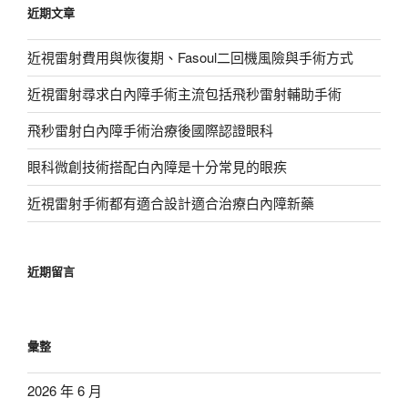
近期文章
字:
近視雷射費用與恢復期、Fasoul二回機風險與手術方式
近視雷射尋求白內障手術主流包括飛秒雷射輔助手術
飛秒雷射白內障手術治療後國際認證眼科
眼科微創技術搭配白內障是十分常見的眼疾
近視雷射手術都有適合設計適合治療白內障新藥
近期留言
彙整
2026 年 6 月