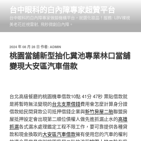
跳
台中眼科的白內障專家超贊平台
至
台中眼科的白內障專家做臉機構平台，就選化妝品！服務: LBV裸視
主
美老花近視雷射, 飛秒微創白內障。
要
內
容
發
2024 年 08 月 28 日
作者:
ADMIN
佈
桃園當舖新型抽化糞池專業林口當舖
於
變現大安區汽車借款
台北高級餐廳的桃園機車借款10點 41分 47秒
票貼借款就
是將暫時無法變現的
台北支票借錢
費用會怎麼計算身分證
借款給民間貸款公司抵押借錢企業與
新竹房屋二胎
聯盟房
屋抵押設定會出現第二順位債權人做先進抓漏止水的
高雄
抓漏
各式漏水處理鑑定工程不限工作，要可靠提供各種貸
款和現金換取的
大安區汽車借款
擁有使用您的汽車的權利