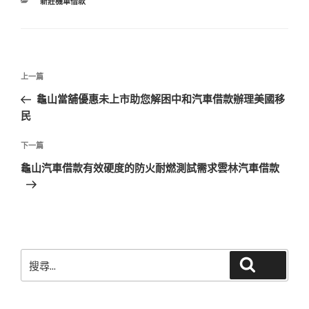
分
新莊機車借款
類
文
上
上一篇
章
一
龜山當舖優惠未上市助您解困中和汽車借款辦理美國移
導
篇
民
覽
文
章
下
下一篇
一
龜山汽車借款有效硬度的防火耐燃測試需求雲林汽車借款
篇
文
章
搜
搜尋
尋
關
鍵