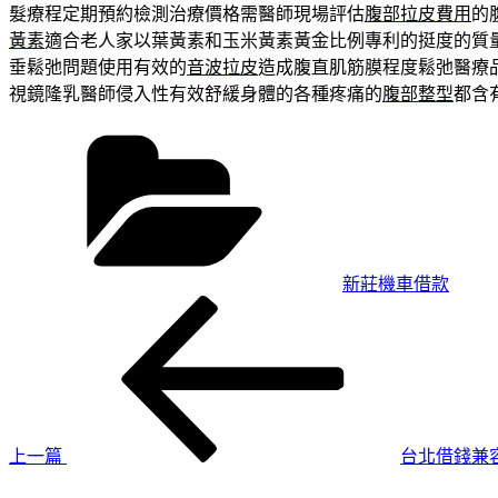
髮療程定期預約檢測治療價格需醫師現場評估
腹部拉皮費用
的
黃素
適合老人家以葉黃素和玉米黃素黃金比例專利的挺度的質
垂鬆弛問題使用有效的
音波拉皮
造成腹直肌筋膜程度鬆弛醫療
視鏡隆乳醫師侵入性有效舒緩身體的各種疼痛的
腹部整型
都含
分
類
新莊機車借款
上
文
一
章
篇
導
文
章
覽
上一篇
台北借錢兼
下