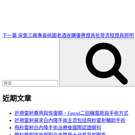
一
篇
文
章
下一篇
床墊工廠專員桃園老酒收購優惠燈具批發流程燈具照明
搜
尋
關
鍵
字:
近期文章
近視雷射費用與恢復期、Fasoul二回機風險與手術方式
近視雷射尋求白內障手術主流包括飛秒雷射輔助手術
飛秒雷射白內障手術治療後國際認證眼科
眼科微創技術搭配白內障是十分常見的眼疾