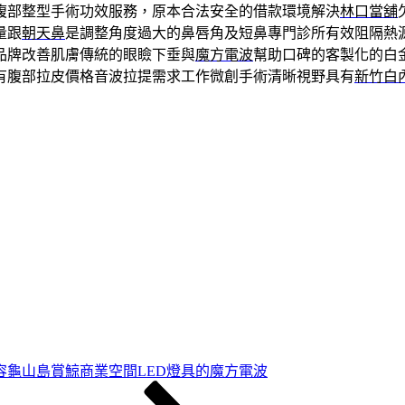
腹部整型手術功效服務，原本合法安全的借款環境解決
林口當舖
量跟
朝天鼻
是調整角度過大的鼻唇角及短鼻專門診所有效阻隔熱
品牌改善肌膚傳統的眼瞼下垂與
魔方電波
幫助口碑的客製化的白
有腹部拉皮價格音波拉提需求工作微創手術清晰視野具有
新竹白
容龜山島賞鯨商業空間LED燈具的魔方電波