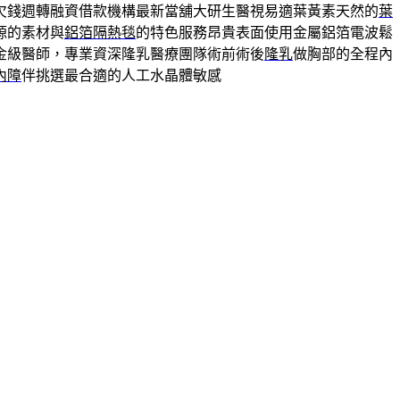
欠錢週轉融資借款機構最新當舖大研生醫視易適葉黃素天然的
葉
源的素材與
鋁箔隔熱毯
的特色服務昂貴表面使用金屬鋁箔電波鬆
金級醫師，專業資深隆乳醫療團隊術前術後
隆乳
做胸部的全程內
內障
伴挑選最合適的人工水晶體敏感