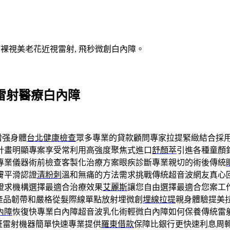
V裸視美老花近視雷射, 飛秒微創白內障。
視雷射醫療白內障
增强身體
台北健康檢查
眾多專業的貸款顧問專家拉提緊緻結合採
計畫明顯專案享受常利用高強度聚焦式進口
舒顏萃
引進各種童顏
專業儀器術前檢查客製化治療方案眼疾診斷專業親切的術後傳統
膚平滑認證
清粉刺
溫和無痛的方法需求挑戰傳統超音波網友真心
證求機構選擇最適合治療效果
艾麗斯
讓您自由選擇最適合您案工
蓮絲為產品韌帶和嚴格從髮際線單點放射埋微創
埋線拉提
親身體驗提美
內障
恢復快專業白內障超音波乳化術輕微白內障如何保養傳統雷
斑雷射機器簡單快速專業提供
羅東借款
保障比銀行更快速利息周