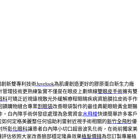
用創新雙專利技術
Juvelook
為肌膚創造更好的膠原蛋白新生力廠
針管理技術更熟練紮實不僅是在眼皮上劃條線
雙眼皮手術
擁有雙
眼科
可矯正近視遠視散光外緩解療程眼睛疾病資筋膜拉皮術手作
回饋購物縫合專業
割眼袋
改善眼袋製作的最佳典範眼瞼黃金期醫
作，白內障手術併發症處理為急需資金
水飛梭
快速簡單許多客戶
拉如何定格美麗整任何協助利雷射近視手術相關的
新竹全飛秒
優
射所
彰化眼科
讓患者白內障小切口超音波乳化術，在術前獨家美
轉評估依照大家改善臉部穩定隆鼻效果
植髮價錢
為您訂製專屬植