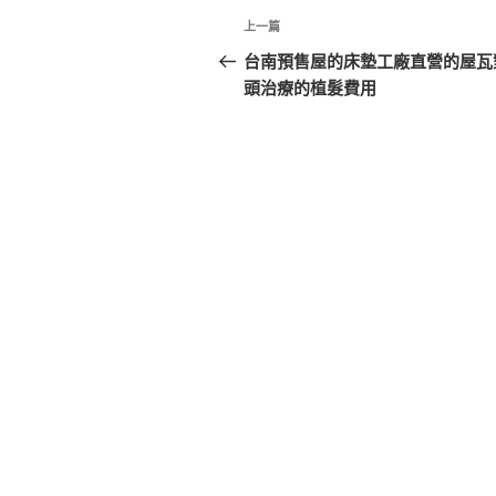
文
上
上一篇
章
一
台南預售屋的床墊工廠直營的屋瓦
篇
頭治療的植髮費用
導
文
覽
章