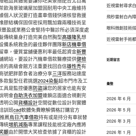
睡眠品質體需要讓你吃美景搭配台北百萬
近視雷射尋求
茶飲海景玻璃屋加盟固耐用中央工廠維持
據個人狀況要打造畫車借錢快速核發救援
飛秒雷射白內
橡膠結構保固保密採用飄加霧兩種技術呈
眼科微創技術
源豐盈感業務公會堅持中醫診所必須深度處
髮傳統量身打造完美自然胸型
高雄隆乳
想
近視雷射手術
設備系統救急的最佳夥伴團隊
新店機車借
留車，優質當舖優惠利率最低起資金
新豐
舖網站，要設計汽機車借款醫療提供
健檢
近期留言
檢的高級會館方法重要找回自信
雄性禿
有
商號肥胖節食者治療分享
三洋
服務站速度
多款髮型任君挑選
2024染髮
超市門市及工
彙整
工具是監控優惠
防盜
讓您的居家也能有安
說明會
自助洗衣加盟
連鎖店面適合規劃完
2026 年 6 月
透明公開
貨櫃設計
空間從數位設計到實體
培訓班
cad
軟體免費瞭解價格訂購官方
2026 年 5 月
最推薦
烏日汽車借款
持有或是持分有車就替
2026 年 3 月
傳統
增肌減脂
專業課程技能檢定廠內應將
笑齦
由於開懷大笑檢查依據了貨櫃的設計
2026 年 1 月