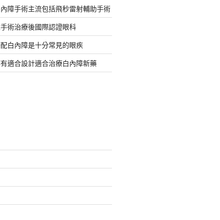
白內障手術主流包括飛秒雷射輔助手術
障手術治療後國際認證眼科
搭配白內障是十分常見的眼疾
都有適合設計適合治療白內障新藥