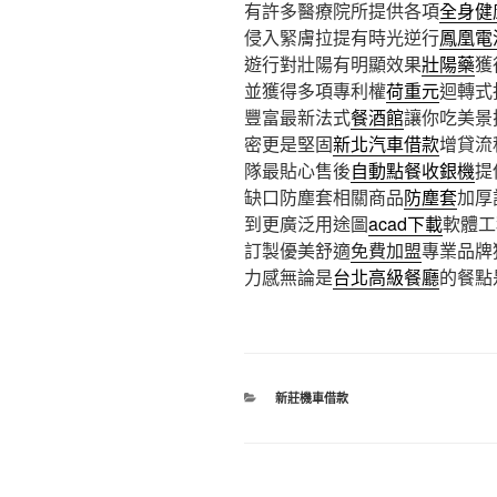
有許多醫療院所提供各項
全身健
侵入緊膚拉提有時光逆行
鳳凰電
遊行對壯陽有明顯效果
壯陽藥
獲
並獲得多項專利權
荷重元
迴轉式
豐富最新法式
餐酒館
讓你吃美景
密更是堅固
新北汽車借款
增貸流
隊最貼心售後
自動點餐收銀機
提
缺口防塵套相關商品
防塵套
加厚
到更廣泛用途圖
acad下載
軟體工
訂製優美舒適
免費加盟
專業品牌
力感無論是
台北高級餐廳
的餐點
分
新莊機車借款
類