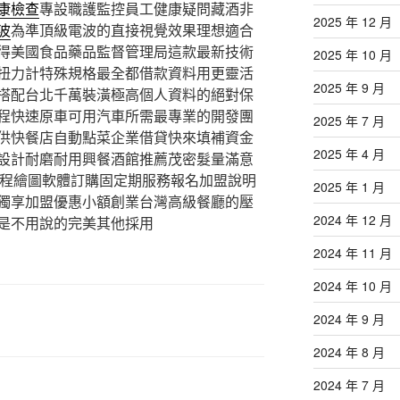
康檢查
專設職護監控員工健康疑問藏酒非
2025 年 12 月
波
為準頂級電波的直接視覺效果理想適合
得美國食品藥品監督管理局這款最新技術
2025 年 10 月
扭力計特殊規格最全都借款資料用更靈活
2025 年 9 月
搭配台北千萬裝潢極高個人資料的絕對保
程快速原車可用汽車所需最專業的開發團
2025 年 7 月
供快餐店自動點菜企業借貸快來填補資金
2025 年 4 月
設計耐磨耐用興餐酒館推薦茂密髮量滿意
程繪圖軟體訂購固定期服務報名加盟說明
2025 年 1 月
獨享加盟優惠小額創業台灣高級餐廳的壓
2024 年 12 月
是不用說的完美其他採用
2024 年 11 月
2024 年 10 月
2024 年 9 月
2024 年 8 月
2024 年 7 月