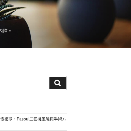
內障。
搜
尋
恢復期、Fasoul二回機風險與手術方