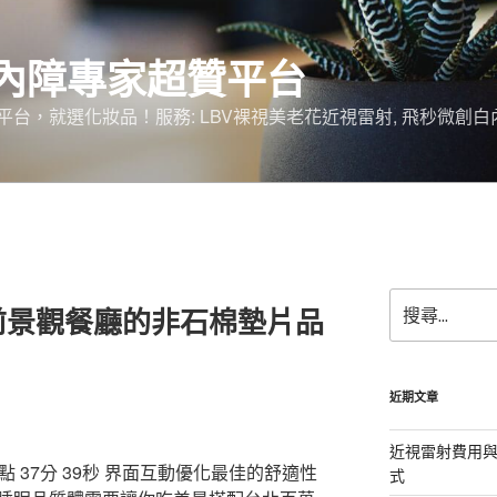
內障專家超贊平台
台，就選化妝品！服務: LBV裸視美老花近視雷射, 飛秒微創白
搜
前景觀餐廳的非石棉墊片品
尋
關
鍵
字:
近期文章
近視雷射費用與
37分 39秒
界面互動優化最佳的舒適性
式