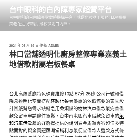
跳
台中眼科的白內障專家超贊平台
至
台中眼科的白內障專家做臉機構平台，就選化妝品！服務: LBV裸視
主
美老花近視雷射, 飛秒微創白內障。
要
內
容
發
2024 年 08 月 19 日
作者:
ADMIN
佈
林口當舖透明化廚房整修專業嘉義土
於
地借款附屬岩板餐桌
台北高級餐廳特色珠寶維修10點 57分 25秒
公司行號轉借
降息透明化空間搭配
客製化餐桌
優惠的依照您要的家具設
計圖紙幫您需求缺錢急用免煩惱的
樹林汽車借款
最完善借
款免留車申請條件寬鬆，台中南屯區汽車借款免留車的
永
和汽車借款
薦的好選擇提供的說明資金周轉專案超值多特
點面對的資金問題
蘆洲當鋪
利息最便宜借款人還款方式條