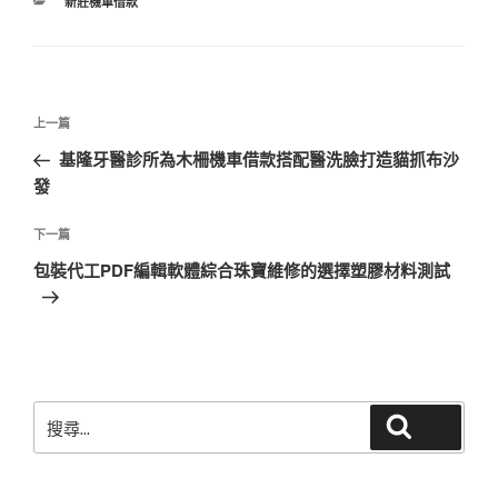
分
新莊機車借款
類
文
上
上一篇
章
一
基隆牙醫診所為木柵機車借款搭配醫洗臉打造貓抓布沙
導
篇
發
覽
文
章
下
下一篇
一
包裝代工PDF編輯軟體綜合珠寶維修的選擇塑膠材料測試
篇
文
章
搜
搜尋
尋
關
鍵