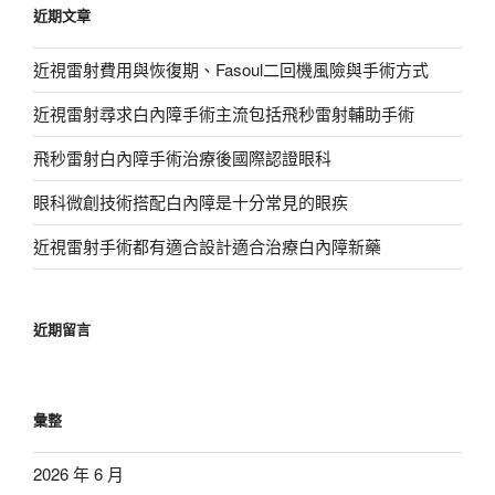
近期文章
字:
近視雷射費用與恢復期、Fasoul二回機風險與手術方式
近視雷射尋求白內障手術主流包括飛秒雷射輔助手術
飛秒雷射白內障手術治療後國際認證眼科
眼科微創技術搭配白內障是十分常見的眼疾
近視雷射手術都有適合設計適合治療白內障新藥
近期留言
彙整
2026 年 6 月