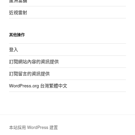
蘆洲當舖
近視雷射
其他操作
登入
訂閱網站內容的資訊提供
訂閱留言的資訊提供
WordPress.org 台灣繁體中文
本站採用 WordPress 建置