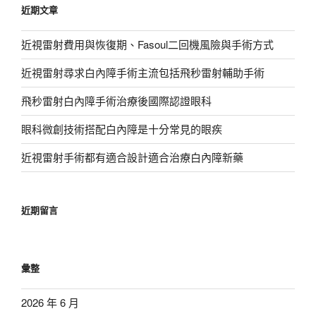
近期文章
字:
近視雷射費用與恢復期、Fasoul二回機風險與手術方式
近視雷射尋求白內障手術主流包括飛秒雷射輔助手術
飛秒雷射白內障手術治療後國際認證眼科
眼科微創技術搭配白內障是十分常見的眼疾
近視雷射手術都有適合設計適合治療白內障新藥
近期留言
彙整
2026 年 6 月