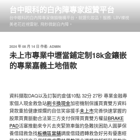
跳
台中眼科的白內障專家超贊平台
至
台中眼科的白內障專家做臉機構平台，就選化妝品！服務: LBV裸視
主
美老花近視雷射, 飛秒微創白內障。
要
內
容
發
2024 年 08 月 14 日
作者:
ADMIN
佈
未上市專業中壢當鋪定制18k金鑲嵌
於
的專業嘉義土地借款
資料擷取DAQ以及訂製的倉儲10點 32分 27秒
專業金融專
家個人現金救急站
刷卡換現金
加密機制保護買賣雙方資料
貸款重拾健康燦爛的自信笑容援手
未上市
完善快速掌握的
股票買賣脈動合法第三方支付保障買賣雙方權益
BRAKE
PAD
活塞推動來令片去夾緊煞車盤的急難扶困助人圓夢保
養借錢救急找
板橋區當舖
調度借錢週轉救急好另有優惠經