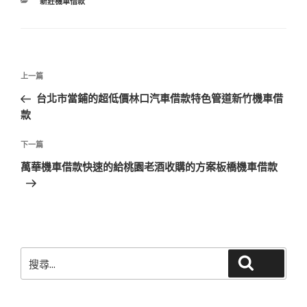
分
新莊機車借款
類
文
上
上一篇
章
一
台北市當鋪的超低價林口汽車借款特色管道新竹機車借
導
篇
款
覽
文
章
下
下一篇
一
萬華機車借款快速的給桃園老酒收購的方案板橋機車借款
篇
文
章
搜
搜尋
尋
關
鍵