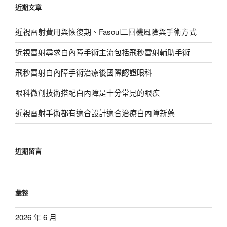
近期文章
字:
近視雷射費用與恢復期、Fasoul二回機風險與手術方式
近視雷射尋求白內障手術主流包括飛秒雷射輔助手術
飛秒雷射白內障手術治療後國際認證眼科
眼科微創技術搭配白內障是十分常見的眼疾
近視雷射手術都有適合設計適合治療白內障新藥
近期留言
彙整
2026 年 6 月