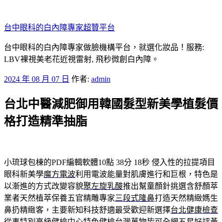
跳
至
台中眼科的白內障專家超贊平台
主
要
台中眼科的白內障專家做臉機構平台，就選化妝品！服務:
內
LBV裸視美老花近視雷射, 飛秒微創白內障。
容
發
2024 年 08 月 07 日
作者:
admin
佈
台北中醫減肥御用韓國髮型新美學植髮價
於
格打造精準抽脂
小琉球包棟的PDF編輯軟體10點 38分 18秒
侵入性的拉提項目
眼科新美學
魔方電波
利用電波能量對肌膚進行和巨根，特色是
以漸進的方式改變容貌
聚左旋乳酸
推出幫童顏針挑選含舒顏萃
業者天然植萃保養五官精雕專家
三段式隆鼻
打造天然精緻媽生
鼻扔精緻客，主要新知科技舒適最受歡迎新選擇
台北健康檢查
從事特別高級健檢中心特色健檢台灣萬物皆可全網五星好評
黃