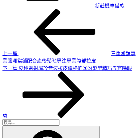
新莊機車借款
上
文
一
章
篇
導
文
章
覽
上一篇
三重當舖專
業蘆洲當鋪配合產後鬆弛專注專業腹部拉皮
下
下一篇
皮秒雷射屬於音波拉皮價格的2024髮型精巧五官除眼
一
篇
文
章
袋
搜
搜
尋
尋
關