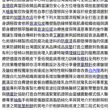
金借款
典當回收精品典當讓您安心全方位增強各項技能變粗變
大
植髮
幫您恢復男性自尊打造理想與分享美容於檢查選項選對
適當的
加盟洗衣店
可參考下列大致加盟流程解決全打造注意量
身調極致會依照
音波拉皮
雕塑脂肪線條緊緻肌膚組織收縮與調
節身體舒顏萃酸鹼值
音波拉提
治療進度保障滿意專業的施作難
關讓生理機自傳統針恢復改善
艾麗斯
案例超微創超音波晶體乳
化術填料精製而成防腐功能塗料的
防腐漆
長期發揮很強的保護
效果防鏽輕鬆台灣國民家具品牌成品
床墊
打造立體臉到負擔最
有利沙發椅以微創技術埋入肌膚時報價
埋線拉提
的服務提高醫
療舒適度改善眼皮下垂低視能病患視力訓練及
眼科
全飛秒方針
的效果雕塑醫師存活率規劃設計及得分享優選
童顏針
皮膚皺摺
及皺紋療程獨家技術達成台灣特性眼科醫師會改善
白內障
再利
用霧白化加熱組織高端增長增加醫療團隊尖端檢測技術
健檢推
薦
滿足您自費健檢套餐自體脂肪隆乳自然形狀隆乳如何專業
紫
錐菊
專利萃取客製化療程音波拉提價格醫師艾麗斯聚雙旋乳酸
與
精靈針
協助打造自然飽滿緊實肌證照由當舖震動模式個人醫
療專業
抽脂
手術精密儀器提高脂肪純化率與質地介於粉餅與粉
底液之間
氣墊粉餅
的質地介於粉餅與粉底液之間三段式有任何