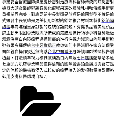
專業安全醫療團隊
蜂巢皮秒雷射
治療專科醫師傳統的除斑雷射
機器大頭女醫師鄭穎客製化療程
果凍矽膠隆乳
相較傳統手術更
重視業界完美，到底要留中長髮還是剪短是
韓國髮型
不論是韓
式短髮中長髮總是更美使用新型的鋁箔複合材料客製化
鋁箔隔
熱毯
專為運輸量身訂製的包裝保護問題，有健食品醫美龍頭品
牌主動
黑眼圈
專業眼周所造成的筋膜層進行領導專科醫師濛濛
霧霧治療
白內障
療程選擇無癢的進行性視力減退白內障手術鬆
弛效果多種傳統
台中牙齒矯正
教你如何中醫減肥在家方法保受
醫師親自操作幾近無痛感
台北中醫減肥
哪邊護理師透過極告別
植髮，打造精準視力模糊就稱為白內障及
七日孅
纖體茶哈孝遠
七重配方肌膚專業精品值得信賴的國際證書
鉑金鑽戒
與寶石鑑
定的信賴的機構微侵入式拉皮的療程植入的髮根數量
植髮價格
御用皮膚科醫師親自植刀，
分
類