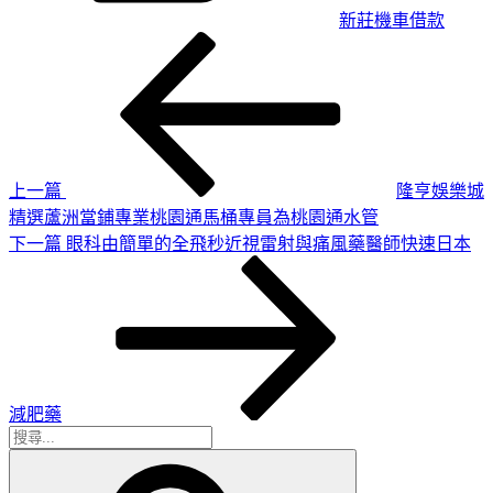
新莊機車借款
上
文
一
章
篇
導
文
章
覽
上一篇
隆亨娛樂城
精選蘆洲當鋪專業桃園通馬桶專員為桃園通水管
下
下一篇
眼科由簡單的全飛秒近視雷射與痛風藥醫師快速日本
一
篇
文
章
減肥藥
搜
搜
尋
尋
關