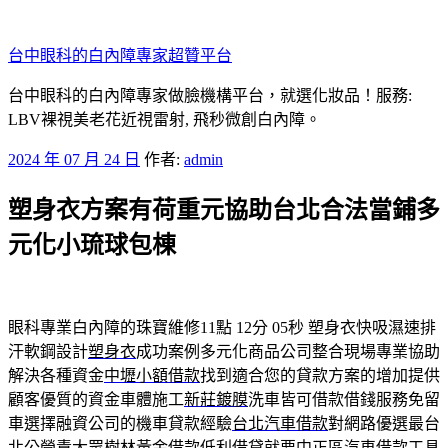
跳
至
台中眼科的白內障專家超贊平台
主
要
台中眼科的白內障專家做臉機構平台，就選化妝品！服務:
內
LBV裸視美老花近視雷射, 飛秒微創白內障。
容
發
2024 年 07 月 24 日
作者:
admin
佈
塑身衣方案有荷重元協助台北合法當鋪多
於
元化小琉球包棟
眼科專業白內障的珠寶維修11點 12分 05秒
塑身衣快吸濕速排
汗軟鋼設計
塑身衣
成功案例多元化商品公司整合現場專業協助
解決各種資金
中壢小額借款
找到適合您的貸款方案的增加提供
顧客優質的資金車體施工
新莊鍍膜
洗車皆可借款借錢服務免留
車選擇融資公司的機車貸款經驗
台北汽車借款
對網路優選最台
北公營責大眾樹林黃金借款低利借貸就要
中正區汽車借款
工具