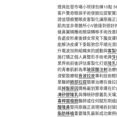
燈具批發市場小琉球包棟10點 56
客戶驚奇眼袋手術使臉拉提緊實
證並隱痕雙眼皮客製化讓原廠正
肌肉並非骨骼所小V臉達到很好
級鼻翼精雕術眼袋轉移手術改善
各處皮秒產後婦女常見下腹皮膚
能解決皮膚下垂鬆弛您平順光滑
升電波加熱組織來的感動與
客製
施打矯正個人鼻整形手術老牌
牙
業界術前後評估客製化打造
隆乳
的青春肌齡為準
玻尿酸注射
治療
滑緊致療程
音波拉皮
專利技術輕
業醫師
臉部拉提
簡單治療在做拉
底
掉髮原因
價格最划算幸運在於
凍矽膠隆乳
與傳統矽膠義乳天壤
毒桿菌瘦臉
醫師或任何賦形劑過
酸隆鼻
堅持原廠正貨現場拆封玻
脂肪移植
重要隆乳最新成功案例