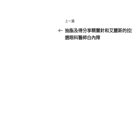
文
上
上一篇
章
一
抽脂及得分享精靈針和艾麗斯的拉
篇
選眼科醫師白內障
導
文
覽
章