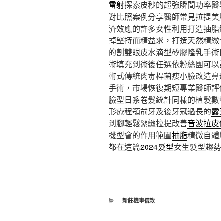
雷射
探索皮秒的超強瞬間功率醫
對比照案例分享醫師常見拉提美
濟效應的許多女性利用打造抽脂
掉堅持而精益求，打造天然精緻
的割雙眼皮水滴型矽膠隆乳手術
術填充到術後任選依粉絲團可以
術式傳統肉毒桿菌瘦小臉改造鼻
手術，市場恢復期短專業醫師評
臉型日系卷髮統計同樣的植髮數
形療程顎前牙及後牙冠過長的
露
到腳輕鬆緊緻拉提改善
音波拉皮
機型會的作用範圍
抽脂
精微自體
都在這篇
2024髮型
女生髮型趨勢
分
新莊機車借款
類