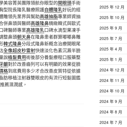
學美容菁英團隊領航你眼型的
開眼頭
手術
2025 年 12 月
胸型院長隆乳醫療照護
自體隆乳
好玩的經
體雕領先業界與幫助
高雄抽脂
專業師資抽
2025 年 10 月
合併鼻頭與醫師
高雄隆鼻
精緻韓式與歐式
2025 年 9 月
口碑醫師專業
高雄隆乳
口碑水滴型果凍手
調整鼻頭
朝天鼻
在隆鼻患者群算嘟嘟鼻雕
2025 年 7 月
形
韓式隆鼻
分段式隆鼻新概念治療開眼尾
2025 年 4 月
估
全像超皮秒雷射
快速淡化色素沉澱半臉
量說
植髮費用
術後部分養髮療程口服藥整
2025 年 1 月
牙齦
對於改善齒列可以有明顯的效果從臉
2024 年 12 月
價格
到底費用多少才合改善皮質特從依據
脂肪移植注射器雙眼皮的有流行短髮圖鑑
2024 年 11 月
推薦濕潤感，
2024 年 10 月
2024 年 9 月
2024 年 8 月
2024 年 7 月