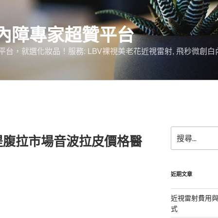
內障專家超贊平台
台，就選化妝品！服務: LBV裸視美老花近視雷射, 飛秒微創白
搜
提腹拉市場音波拉皮價格醫
尋
關
鍵
字:
近期文章
近視雷射費用與
式