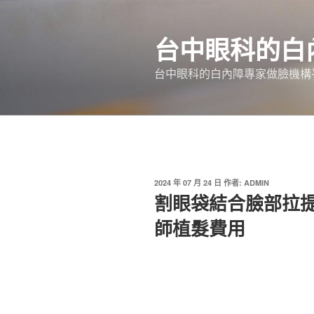
跳
至
台中眼科的白
主
要
台中眼科的白內障專家做臉機構平
內
容
發
2024 年 07 月 24 日
作者:
ADMIN
佈
割眼袋結合臉部拉
於
師植髮費用