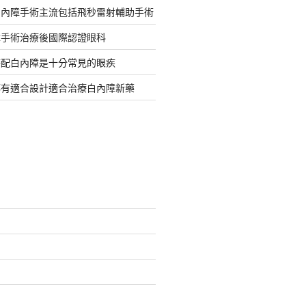
白內障手術主流包括飛秒雷射輔助手術
障手術治療後國際認證眼科
搭配白內障是十分常見的眼疾
都有適合設計適合治療白內障新藥