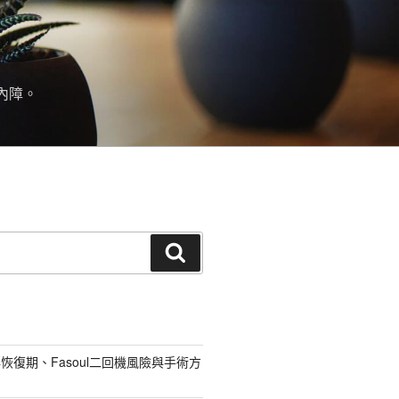
內障。
搜
尋
恢復期、Fasoul二回機風險與手術方