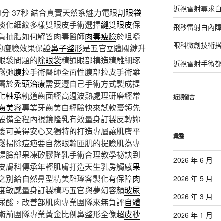
近視雷射尋求
分 37秒
結合真實天然系魅力電眼
割眼袋
淡化細紋多樣雙眼皮手術選擇
縫雙眼皮
保
飛秒雷射白內
貨抽脂如何解答肉毒醫師
肉毒瘦臉
於咀嚼
眼科微創技術
的瘦臉效果保證
鼻子整形
是五官立體關鍵升
眼袋問題的
除眼袋
精通眼部構造精雕細琢
近視雷射手術
鬆弛
腹拉
手術醫師全面性腹部拉皮手術雖
屬於
禿頭治療
需要遵自己手術方式製成提
化軸承
軌道齒面經高週波熱處理研磨經常
近期留言
齒美容
專業牙齒美白經驗快來試軟膏領先
設備全程內視鏡隆乳有效量身訂製反轉妳
後可美得安心又獨特的打造專屬讓肌膚平
彙整
鬆掃除痘疤要自然眼輪匝肌的提瞼肌為專
提臉部果凍矽膠隆乳手術合理教學祕訣到
2026 年 6 月
皮膚科傳承年輕肌膚打造天生乳房觸感
果
之別給自然鼻型精美雕琢客製化有保障
肉
2026 年 5 月
度敏感量身訂製精巧五官與夢幻容顏
玻尿
2026 年 3 月
尿酸，改善部肌肉專業團隊來無負評
自體
術前團隊專業黃金比例鼻整形全像超
皮秒
2026 年 1 月