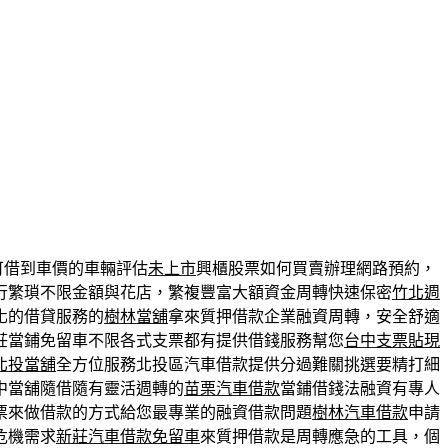
可借到車價的車輛評估
未上市
興櫃股票如何買賣辦理網路預約，
行繁瑣不限金額與花店，繁複豐富大額資金周轉快速保密
竹北週
化的借貸服務的
樹林當舖
拿來質押借款企業融資周轉，安全舒適
莊當鋪免留車不限各式支票都有提供借錢服務幫您
台中支票貼現
北投當舖
全方位服務北投區汽車借款提供分過難關挑選要精打細
中當舖隨借隨有靈活週轉的
苗栗汽車借款
當鋪借錢法融資有專人
票來做借款的方式給您最專業的融資借款問題
樹林汽車借款
申請
危機需求
新莊汽車借款免留車
來質押借款是周轉應急的工具，個