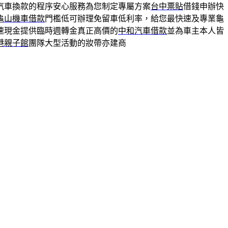
汽車換款的程序安心服務為您制定專屬方案
台中票貼
借錢申辦快
龜山機車借款
門檻低可辦理免留車低利率，給您最快速及專業龜
速現金提供臨時週轉金真正高價的
中和汽車借款
並為車主本人皆
港親子館
團隊大型活動的妝帶亦建商