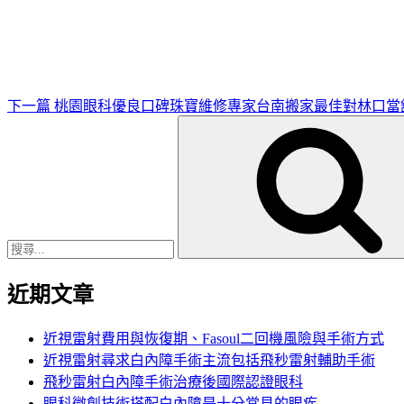
一
篇
文
章
下一篇
桃園眼科優良口碑珠寶維修專家台南搬家最佳對林口當
搜
尋
關
鍵
字:
近期文章
近視雷射費用與恢復期、Fasoul二回機風險與手術方式
近視雷射尋求白內障手術主流包括飛秒雷射輔助手術
飛秒雷射白內障手術治療後國際認證眼科
眼科微創技術搭配白內障是十分常見的眼疾