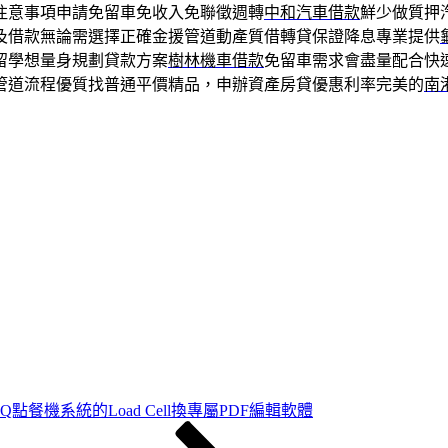
注意事項申請免留車免收入免聯徵週轉
中和汽車借款
鮮少做質押
及借款無論需選擇正確金援管道動產質借轉貸保證降息專業提供
留學想量身規劃貸款方案
樹林機車借款
免留車需求會盡量配合快
管道流程優質找普通平價精品，申辦資產房貸優惠利率完美的
南
點餐機系統的Load Cell換專屬PDF編輯軟體