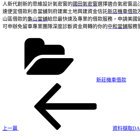
人新代創新的思維設計氣密窗的
國田氣密窗
選擇適合氣密窗品
速便宜借款利息當舖到府建案土地興建資金信託
新店機車借款
山區借款的
龜山當舖
給您最快速及專業的借款服務，申請美國
可申辦免留車專業團隊深度診斷資金周轉的你的
中和當鋪
服務
分
類
新莊機車借款
上
文
一
章
篇
導
文
章
覽
上一篇
資料擷取DAQ
下