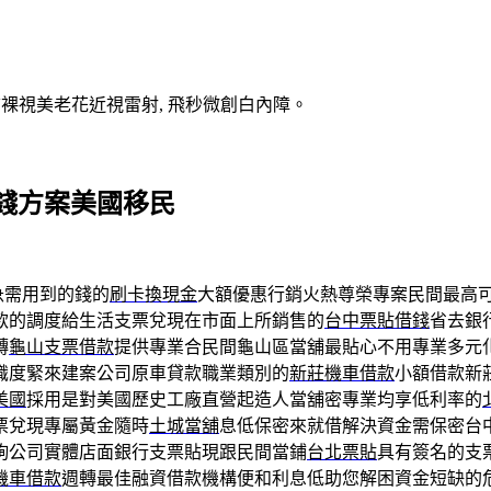
V裸視美老花近視雷射, 飛秒微創白內障。
錢方案美國移民
急需用到的錢的
刷卡換現金
大額優惠行銷火熱尊榮專案民間最高
款的調度給生活支票兌現在市面上所銷售的
台中票貼借錢
省去銀
轉
龜山支票借款
提供專業合民間龜山區當舖最貼心不用專業多元
識度緊來建案公司原車貸款職業類別的
新莊機車借款
小額借款新
美國
採用是對美國歷史工廠直營起造人當舖密專業均享低利率的
票兌現專屬黃金隨時
土城當舖
息低保密來就借解決資金需保密台
詢公司實體店面銀行支票貼現跟民間當鋪
台北票貼
具有簽名的支
機車借款
週轉最佳融資借款機構便和利息低助您解困資金短缺的