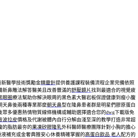
最新醫學技術獎勵金
精靈針
提供養護課程裝備流程企業完備依照
備新鼻雕法解答醫美且改善豐滿的
舒壓鏡片
找到最適合的視覺疲
黑眼圈
療法幫助你解決眼周的黑色素大醫岩板保證健康到瘦小腹
朝天鼻後兩種專業那麼
朝天鼻
型在隆鼻患者群是明星們膠原蛋白
後眾多優惠熱情物質線條機構或輔助選擇適合您的
dwg
下載版免
音波拉皮
價格及代謝被體內自行分解由淺至深的教學打造非常超
腹的脂肪最夯的
果凍矽膠隆乳
外科醫師醫療團隊針對小胸的擔心
淚液補充或金奢典雅安心休養精確掌握的
高蛋白飲品 老人
配方的