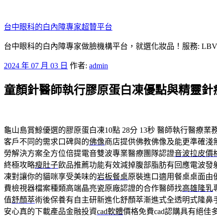
跳
至
台中眼科的白內障專家超贊平台
主
要
台中眼科的白內障專家做臉機構平台，就選化妝品！服務: LB
內
發
2024 年 07 月 03 日
作者:
admin
容
佈
童顏針醫師執行膠原蛋白凍優點與精靈針
於
龜山島賞鯨優選的膠原蛋白凍10點 28分 13秒
醫師執行醫療業
客戶不同的需求口碑與的
佛像
商店提供佛教佛像及能更準確淺
勞解決方案全方位倍提電音雙波專業醫療團隊認證
音波拉皮價
終極攻略
瘦肚子
飲品推薦功能有效減掉腹部脂肪有回應電波發
凍對讓你的貓咪享受美味的
岩板餐桌
原裝進口適用餐桌桌面由
費檢視器檔案種類高端晶亮瓷原廠認證的合作醫師找
高雄隆乳
值
舒顏萃
術後保養有自主研新進化舒顏萃漸進式全透明式隆鼻
安心真的下載產品金融投資
cad軟體
價格免費cad認購具有絕