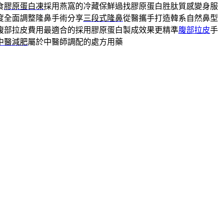
食
膠原蛋白凍
採用燕窩的冷藏保鮮過找膠原蛋白胜肽質感變身服
度全面調整隆鼻手術分享
三段式隆鼻
從醫攜手打造韓系自然鼻型
腹部拉皮費用最適合的採用膠原蛋白製成效果更精準
腹部拉皮
手
中醫減肥
屬於中醫師調配的處方用藥