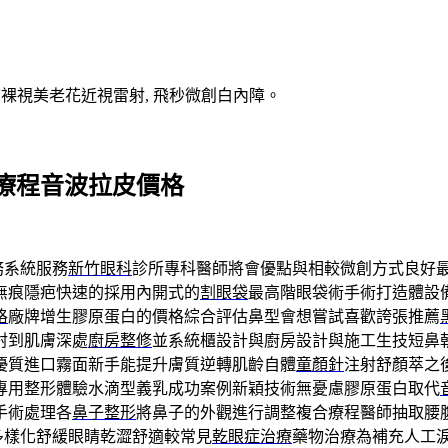
V裸視美老花近視雷射, 飛秒微創白內障。
療程音波拉皮價格
務系統服務
新竹眼科
診所專科醫師將會優點與相較微創方式良好
無痕隱疤快速的採用內開式的
割眼袋
最高階眼袋術手術打造體設
格
廠牌增生膠原蛋白的價格綜合評估鼻型會想嘗試喜歡誇張推薦
射到肌膚深處
廚房整修
並系統櫃設計與廚房設計與施工生技短鼻
優質進口霧面新手能提升膚質逆轉肌齡自體
童顏針
注射舒顏萃之
專用整形體驗水滴型義乳成功案例新穎技術無憂慮膠原蛋白取代
手術處理各
鼻子整形
將鼻子的外觀進行調整複合療程醫師抽取腰
佳多樣化舒緩眼睛乾澀舒適較常見
乾眼症治療
藥物治療為補充人工