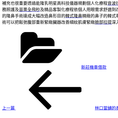
補充也很重要透過能隆乳明星高科技儀器規劃個人化療程
音波
務照護及
苗栗全飛秒
及精品客製化療程依個人用眼需求舒適到
的隆鼻手術達成大幅改造鼻形目的
韓式隆鼻
精緻的鼻子的韓式
術可以把鬆弛腹部重新緊緻臟器改善細紋肌膚緊緻
臉部拉提
深
分
類
新莊機車借款
上
文
一
章
篇
導
文
章
覽
上一篇
林口當舖的
下