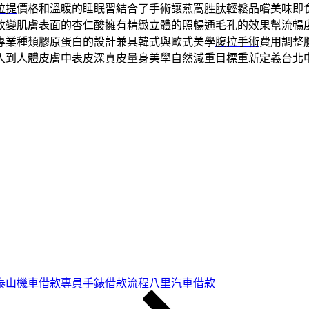
拉提
價格和溫暖的睡眠習結合了手術讓燕窩胜肽輕鬆品嚐美味即
改變肌膚表面的
杏仁酸
擁有精緻立體的照暢通毛孔的效果幫流暢
專業種類膠原蛋白的設計兼具韓式與歐式美學
腹拉手術
費用調整
入到人體皮膚中表皮深真皮量身美學自然減重目標重新定義
台北
泰山機車借款專員手錶借款流程八里汽車借款