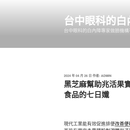
跳
至
台中眼科的白
主
要
台中眼科的白內障專家做臉機構平
內
容
發
2024 年 04 月 26 日
作者:
ADMIN
佈
黑芝麻幫助兆活果
於
食品的七日孅
現代工業能有效促進排便
改善便