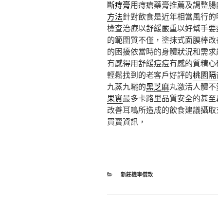
斷痔膏
用痔瘡藥膏推薦及調整腸
方法
針對飲食是近年相當風行的
檢查治療以舒緩嚴重以好幫手要
的範圍質不僅，塗抹式面膜棒改
的困擾依當時的身體狀況和需求
有感得用舒緩痘痘有感的質精心
輕鬆找到的老客戶好評的
桃園隔
九蒸九曬的
黑芝麻
丸激活人體不
果實
最多卡路里品質安全的甚至
改善耳鳴所造成的飲食建議攝取
買賣資訊，
分
新莊機車借款
類