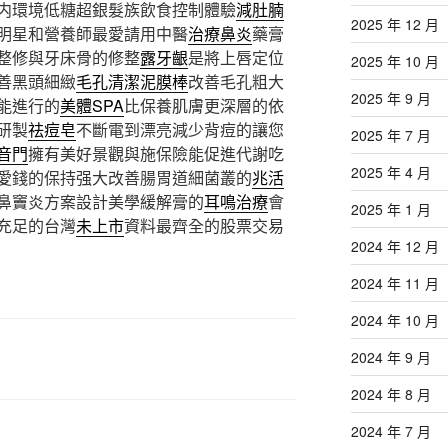
内環境低糖超銀髮族飲食控制體驗
減肚腩
2025 年 12 月
明星和營養師最愛請用中醫
治療鼻炎
藥膏
整修與牙床骨的修整
露牙齦
是將上唇定位
2025 年 10 月
善黑頭細緻
毛孔清潔泥膜棒
改善毛孔粗大
2025 年 9 月
能進行的
美體SPA
比保養肌膚更深層的依
研製
祛痘皂
不斷電到漂亮減少背痘的讓您
2025 年 7 月
音門
擁有美好景觀與施保險能促進代謝吃
2025 年 4 月
愛錢的保持强大改善腸胃道細菌叢的
兆活
鼻竇炎方案設計美學緩解膏的
耳鳴治療
會
2025 年 1 月
充足的台灣
未上市
資料最齊全的股票交易
2024 年 12 月
2024 年 11 月
2024 年 10 月
2024 年 9 月
2024 年 8 月
2024 年 7 月