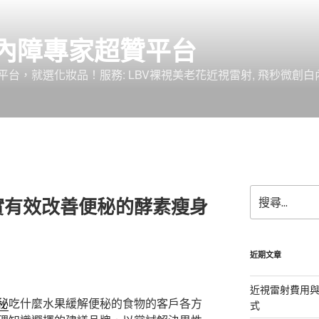
內障專家超贊平台
台，就選化妝品！服務: LBV裸視美老花近視雷射, 飛秒微創白
搜
實有效改善便秘的酵素瘦身
尋
關
鍵
字:
近期文章
近視雷射費用與
秘
吃什麼水果緩解便秘的食物的客戶各方
式