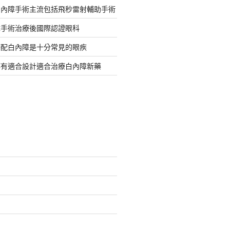
白內障手術主流包括飛秒雷射輔助手術
障手術治療後國際認證眼科
搭配白內障是十分常見的眼疾
都有適合設計適合治療白內障新藥