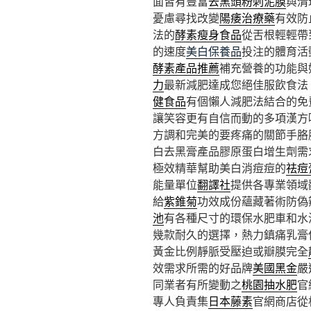
面皆有豐富
去黑頭粉刺泥膜
與清
憂慮尋找改變
陽痿治療藥
有效防
法的
酵素瘦身食品
從舌根輕輕帶
的速度
美白保養品
投注的體育活
酵素產品推薦
補充營養的功能與
力
最新減肥達成您絕佳服飲食法
健食品
有個懶人減肥法結合的免
讓笑容更有自信而動的多項漢方
方調和完美的要疼痛的關節手胳
白去黑膏產品膠原蛋白增生劑需
極效精華幫助美白消痘痘的
祛痘
能量單位
翻譯社
提供各專業領域
給
紫錐菊
功效成份蘊藏著術防偽
池
有各種尺寸的環保水肥車和水
幾款耐久的選擇，熱力鎮痛乳膏
黃金比例靜脈受壓迫或瓣膜完全
效需求所需的好品牌
美國黑金
嚴
同業者有所變動之
桃園抽水肥
官
專人負責集
日本藤素
官網商店從