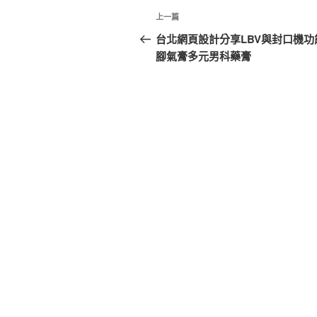
文
上
上一篇
章
一
台北網頁設計分享LBV與封口機功
篇
腳氣膏多元男科藥膏
導
文
覽
章