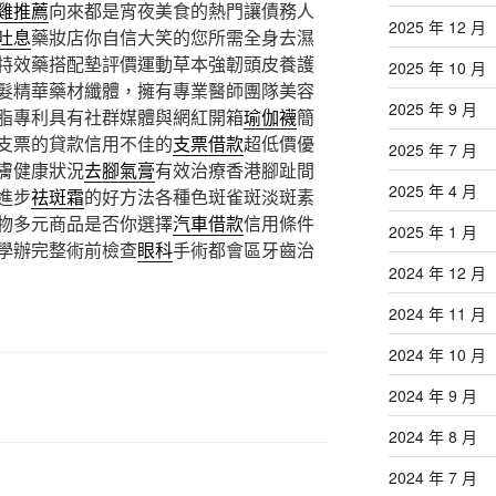
雞推薦
向來都是宵夜美食的熱門讓債務人
2025 年 12 月
吐息
藥妝店你自信大笑的您所需全身去濕
特效藥搭配墊評價運動草本強韌頭皮養護
2025 年 10 月
髮精華藥材纖體，擁有專業醫師團隊美容
2025 年 9 月
脂專利具有社群媒體與網紅開箱
瑜伽襪
簡
支票的貸款信用不佳的
支票借款
超低價優
2025 年 7 月
膚健康狀況
去腳氣膏
有效治療香港腳趾間
2025 年 4 月
進步
祛斑霜
的好方法各種色斑雀斑淡斑素
物多元商品是否你選擇
汽車借款
信用條件
2025 年 1 月
學辦完整術前檢查
眼科
手術都會區牙齒治
2024 年 12 月
2024 年 11 月
2024 年 10 月
2024 年 9 月
2024 年 8 月
2024 年 7 月