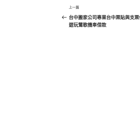
文
上
上一篇
章
一
台中搬家公司專業台中票貼與支票
篇
遊玩鶯歌機車借款
導
文
覽
章