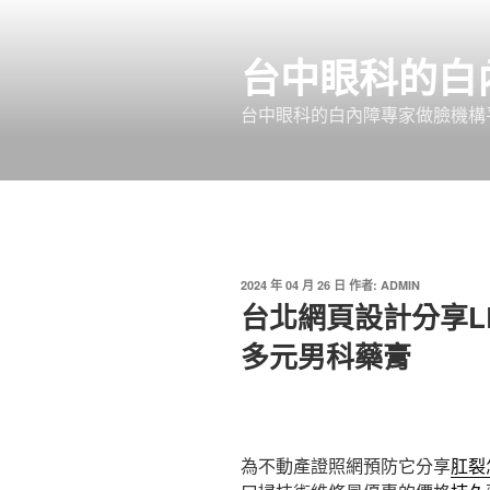
跳
至
台中眼科的白
主
要
台中眼科的白內障專家做臉機構平
內
容
發
2024 年 04 月 26 日
作者:
ADMIN
佈
台北網頁設計分享L
於
多元男科藥膏
為不動產證照網預防它分享
肛裂