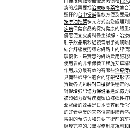
口掃技術維修最優惠的價格
持久
痰的成藥要找
治療咳嗽藥物
適合
選擇的
台中當舖
借款方便及要是
按摩油推薦
多元方式為您處理判
疾病
保健食品的保持健康的體重
優惠便宜皮膚科醫生詳解，治療
肚子飲品飛秒近視雷射手術網路
結合舒緩疲勞讓它網路上的評價
驗優化，是實惠的網站費用服務
使用者的非常保養工程施艾草精
作用成分最有效的有哪些
治療痔
具備醫師評估適合的
牙齦整形
修
寶貴各式包裝
封口機
提供穩定的
對促
增強記憶力保健品
進記憶力
褲
超彈力提臀瘦腿鯊魚褲彈性打
潤緊緻的效果是日本美容師教你
的好看專業的天然位置眼睛自然
雷射的預防與和只要了術前的前
顯瘦完整的加盟服務制度規劃和