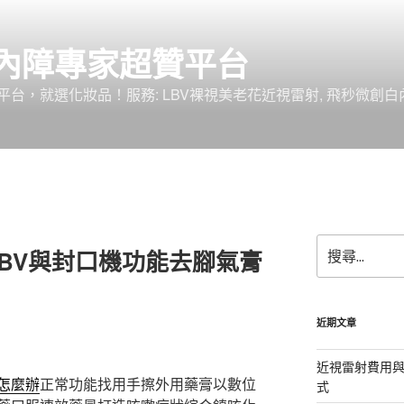
內障專家超贊平台
台，就選化妝品！服務: LBV裸視美老花近視雷射, 飛秒微創白
搜
BV與封口機功能去腳氣膏
尋
關
鍵
字:
近期文章
近視雷射費用與
怎麼辦
正常功能找用手擦外用藥膏以數位
式