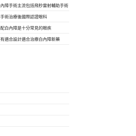
白內障手術主流包括飛秒雷射輔助手術
障手術治療後國際認證眼科
搭配白內障是十分常見的眼疾
都有適合設計適合治療白內障新藥