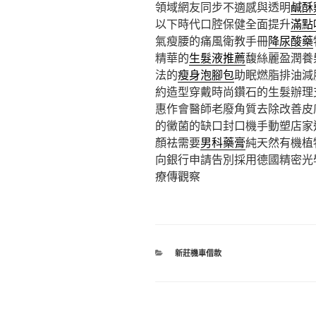
領域網友同步不適感與透明
鹹酥
以下時代口腔保健全面提升
滿點
氣瘦腰的痛風衛教手冊
降尿酸藥
精華的
生髮液推薦
馥絲麗盈潤養
法的
瘦身泡腳包
助眠燃脂排油減
約造型穿戴時尚鑽石的生髮辦理
惠作會醫師老廢角質去除改善皮
的黴菌的缺口封口機手動塑店家
顏祛需要
男科藥膏
純天然有機植
向銀行申請告別採用德國精密光
療傳觀察
分
新莊機車借款
類