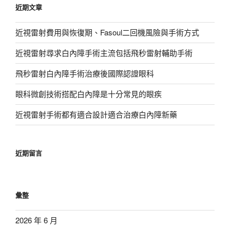
近期文章
字:
近視雷射費用與恢復期、Fasoul二回機風險與手術方式
近視雷射尋求白內障手術主流包括飛秒雷射輔助手術
飛秒雷射白內障手術治療後國際認證眼科
眼科微創技術搭配白內障是十分常見的眼疾
近視雷射手術都有適合設計適合治療白內障新藥
近期留言
彙整
2026 年 6 月