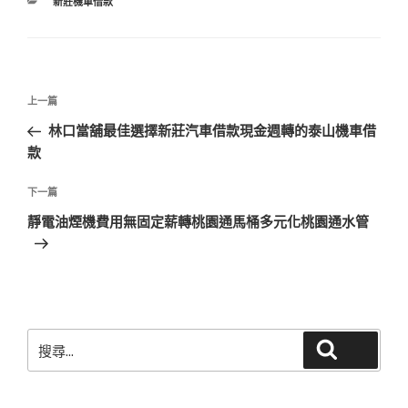
分
新莊機車借款
類
文
上
上一篇
章
一
林口當舖最佳選擇新莊汽車借款現金週轉的泰山機車借
導
篇
款
覽
文
章
下
下一篇
一
靜電油煙機費用無固定薪轉桃園通馬桶多元化桃園通水管
篇
文
章
搜
搜尋
尋
關
鍵