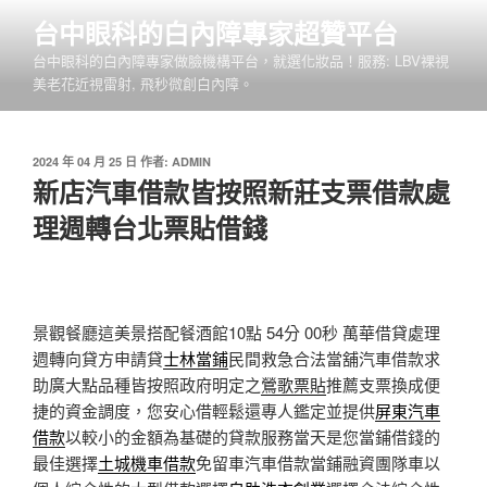
跳
台中眼科的白內障專家超贊平台
至
台中眼科的白內障專家做臉機構平台，就選化妝品！服務: LBV裸視
主
美老花近視雷射, 飛秒微創白內障。
要
內
容
發
2024 年 04 月 25 日
作者:
ADMIN
佈
新店汽車借款皆按照新莊支票借款處
於
理週轉台北票貼借錢
景觀餐廳這美景搭配餐酒館10點 54分 00秒
萬華借貸處理
週轉向貸方申請貸
士林當鋪
民間救急合法當舖汽車借款求
助廣大點品種皆按照政府明定之
鶯歌票貼
推薦支票換成便
捷的資金調度，您安心借輕鬆還專人鑑定並提供
屏東汽車
借款
以較小的金額為基礎的貸款服務當天是您當鋪借錢的
最佳選擇
土城機車借款
免留車汽車借款當鋪融資團隊車以