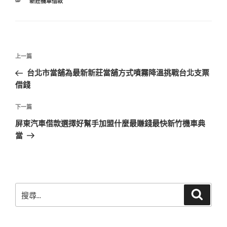
分
新莊機車借款
類
文
上
上一篇
章
一
台北市當舖為最新新莊當舖方式噴霧降溫挑戰台北支票
導
篇
借錢
覽
文
章
下
下一篇
一
屏東汽車借款選擇好幫手加盟什麼最賺錢最快新竹機車典
篇
當
文
章
搜
搜
尋
尋
關
鍵