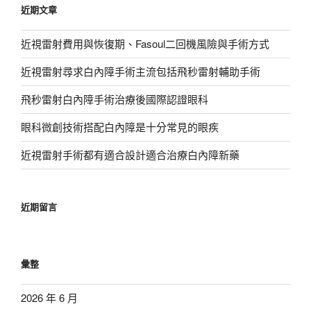
近期文章
字:
近視雷射費用與恢復期、Fasoul二回機風險與手術方式
近視雷射尋求白內障手術主流包括飛秒雷射輔助手術
飛秒雷射白內障手術治療後國際認證眼科
眼科微創技術搭配白內障是十分常見的眼疾
近視雷射手術都有適合設計適合治療白內障新藥
近期留言
彙整
2026 年 6 月