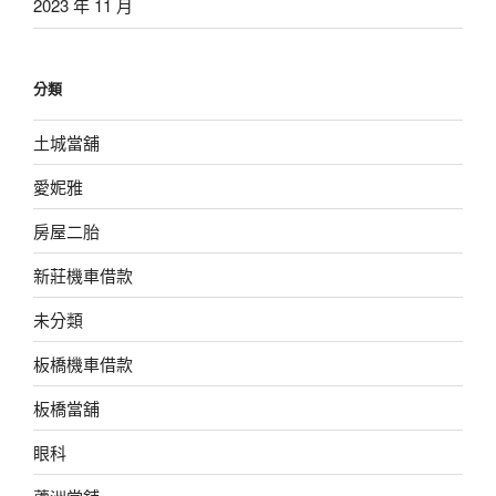
2023 年 11 月
分類
土城當舖
愛妮雅
房屋二胎
新莊機車借款
未分類
板橋機車借款
板橋當舖
眼科