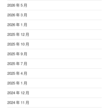
2026 年 5 月
2026 年 3 月
2026 年 1 月
2025 年 12 月
2025 年 10 月
2025 年 9 月
2025 年 7 月
2025 年 4 月
2025 年 1 月
2024 年 12 月
2024 年 11 月