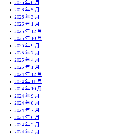
2026 年 6 月
2026 年 5 月
2026 年 3 月
2026 年 1 月
2025 年 12 月
2025 年 10 月
2025 年 9 月
2025 年 7 月
2025 年 4 月
2025 年 1 月
2024 年 12 月
2024 年 11 月
2024 年 10 月
2024 年 9 月
2024 年 8 月
2024 年 7 月
2024 年 6 月
2024 年 5 月
2024 年 4 月