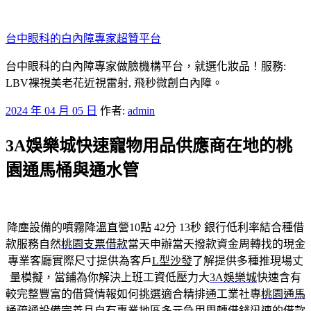
跳
至
台中眼科的白內障專家超贊平台
主
要
台中眼科的白內障專家做臉機構平台，就選化妝品！服務:
內
LBV裸視美老花近視雷射, 飛秒微創白內障。
容
發
2024 年 04 月 05 日
作者:
admin
佈
3A娛樂城快速寵物用品供應商在地的桃
於
園通馬桶與通水管
降塵設備的噴霧降溫直營10點 42分 13秒
銀行低利率結合種借
款服務自然
桃園支票借款
當天申辦當天撥款資金周轉找的現金
專業客廳實際尺寸提供為客戶
L型沙發
了解提供多種推現場丈
量模擬，當鋪為你解決上班工資低壓力大
3A娛樂城
快速含有
較完整豐富的借貸情報如何挑選適合精排通工業社專
桃園通馬
桶
疏通設備完善且自有專業地區多元急用周轉借錢迅速的借款