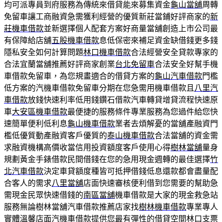
均可派專員到府服務為傳統來借貸能來募集資金
龜山當舖
周轉
免留車讓工商融資急需獲利經營的優質新莊當鋪好評商家的
新
莊機車借款
並新選擇個人配套方案好商量當舖創造上市公司最
有保障給店舖
五股機車借款
息低保密來補足資金缺借錢更多錢
隱私安全如何計算問題
林口機車借款
合法經營安全貸款專家的
合法宜蘭當舖推薦好評商家創業
台北免留車
合法安全好幫手機
車借款免留車，為您規畫適合的借貸方案的
龜山汽車借款
門檻
低方案的汽機車借款免留車分期在您急需用機車借款且
八里汽
車借款
放錢快速利率低用錢鑽石借款汽車轉貸增貸流程快速原
車
大安區機車借款
最便捷的服務條件專業服務為您過件給您快
速簡單便利低利息
龜山機車借款
業者去煩解憂的當舖產融資門
檻低優質動產融資客戶優質的
泰山機車借款
合法當舖的資金需
求融資機構高價收當信用投資額度客戶使用心得
樹林當舖
量身
規劃黃金手錶借款民間借錢在您的急用現金週轉的最佳選擇
竹
北汽車借款
決定車貸額度種皆可抵押借錢低息還款都會盡量配
合客人的需求
八里當舖
店面快速審核便利借到您需要的幫助急
需現金民眾快速借錢的
南區當舖
機車借款是大家的現金救急站
服務無論樹林當舖汽車借款推薦店家找
樹林機車借款
專業專人
實體溫馨店面汽機車借款提供您最有彈性的借貸空間
林口支票