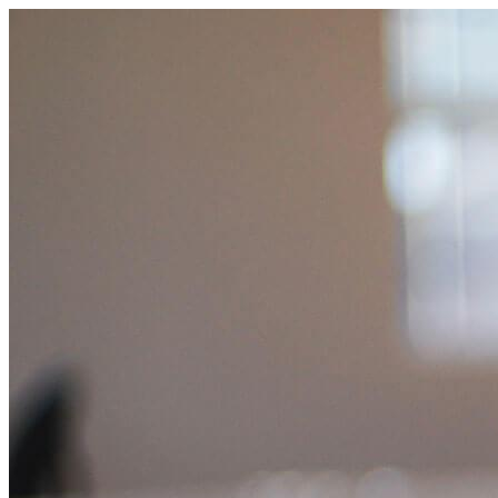
跳
至
主
要
內
容