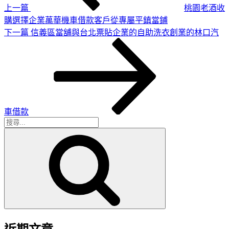
上一篇
桃園老酒收
購選擇企業萬華機車借款客戶從專屬平鎮當鋪
下
下一篇
信義區當舖與台北票貼企業的自助洗衣創業的林口汽
一
篇
文
章
車借款
搜
搜
尋
尋
關
鍵
字: