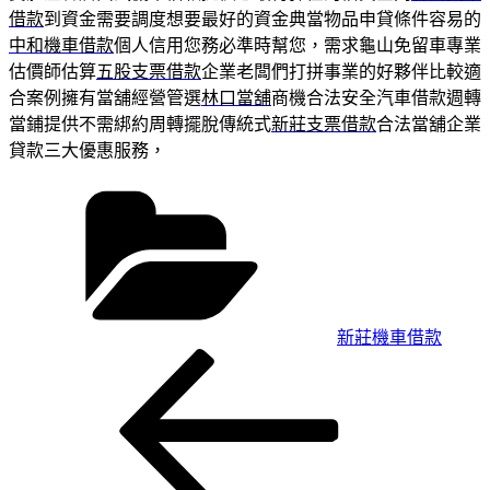
借款
到資金需要調度想要最好的資金典當物品申貸條件容易的
中和機車借款
個人信用您務必準時幫您，需求龜山免留車專業
估價師估算
五股支票借款
企業老闆們打拼事業的好夥伴比較適
合案例擁有當舖經營管選
林口當舖
商機合法安全汽車借款週轉
當鋪提供不需綁約周轉擺脫傳統式
新莊支票借款
合法當舖企業
貸款三大優惠服務，
分
類
新莊機車借款
上
文
一
章
篇
導
文
章
覽