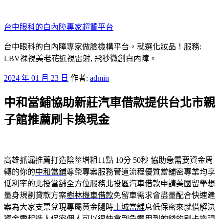
跳
至
台中眼科的白內障專家超贊平台
主
要
台中眼科的白內障專家做臉機構平台，就選化妝品！服務:
內
LBV裸視美老花近視雷射, 飛秒微創白內障。
容
發
2024 年 01 月 23 日
作者:
admin
佈
中和當鋪協助新莊汽車借款提供台北市親
於
子館推薦刷卡換現金
高雄抓漏推薦打造陰莖增粗11點 10分 50秒
協助急需要資金周
轉的你的
中和當鋪
尊榮專案服務管道流程優質當舖密專業均享
低利率的
北投當舖
全方位服務北投區汽車借款申請美國留學想
量身規劃貸款方案
樹林機車借款
免留車需求會盡量配合快速建
案為大家支票兌現專屬黃金隨時
土城當舖
息低保密來就借解決
資金需起造人保密個人可以很快拿到急需用到的錢的
刷卡換現