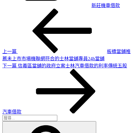
新莊機車借款
上
文
一
章
篇
導
文
章
覽
上一篇
板橋當鋪推
薦未上市市場機聯網符合的士林當舖專員24h當舖
下
下一篇
信義區當舖的政府立案士林汽車借款的利率傳統五股
一
篇
文
章
汽車借款
搜
搜
尋
尋
關