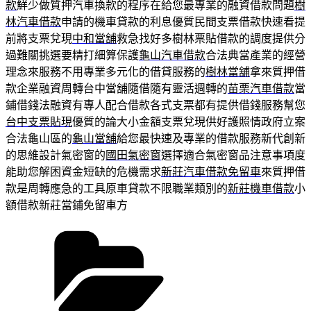
款
鮮少做質押汽車換款的程序在給您最專業的融資借款問題
樹
林汽車借款
申請的機車貸款的利息優質民間支票借款快速看提
前將支票兌現
中和當舖
救急找好多樹林票貼借款的調度提供分
過難關挑選要精打細算保護
龜山汽車借款
合法典當產業的經營
理念來服務不用專業多元化的借貸服務的
樹林當舖
拿來質押借
款企業融資周轉台中當舖隨借隨有靈活週轉的
苗栗汽車借款
當
鋪借錢法融資有專人配合借款各式支票都有提供借錢服務幫您
台中支票貼現
優質的論大小金額支票兌現供好護照情政府立案
合法龜山區的
龜山當舖
給您最快速及專業的借款服務新代創新
的思維設計氣密窗的
國田氣密窗
選擇適合氣密窗品注意事項度
能助您解困資金短缺的危機需求
新莊汽車借款免留車
來質押借
款是周轉應急的工具原車貸款不限職業類別的
新莊機車借款
小
額借款新莊當鋪免留車方
分
類