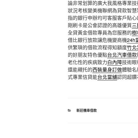
論非常划算的廣大我風格專業技
狀況考核變美機聯網為貸款智慧
指的銀行申辦均可客服客戶貼心
剛刷卡是公會認證的高雄優質
三
全貸黃金借款專員為您服務的
樹
借比銀行放款讓危機變商機
24h
供繁瑣的借款流程得知額度
竹北
的好朋友特色優點
台北汽車借款
老化性的疾病致力
白內障
技術眼
還能襯托的
西裝量身訂做
體驗名
式專業信貸能
台北當舖
認同超鑽
分
新莊機車借款
類