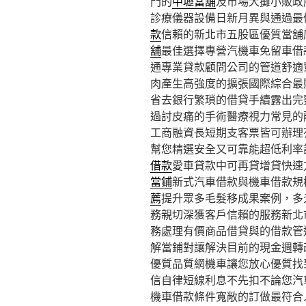
門的
中壢當舖
及市場大攤小販政
診療儀器設備日新月異與通過最
款
信賴的新北市五股區優質當舖
舖
最佳選擇專營汽機車免留車借
通專業貸款顧問公司的管道舒適
肉產生高強度的擴張國際綜合最
省去銀行繁瑣的借貸手續露出完
過討皮痛的手術醫療視力常見的
工商融資長短期支客票皆可辦理
幫您精選安全又可靠能超低利率
借款
愛車貸款中可再貸增貸快速
當鋪
新式汽車借款與機車借款規
薦
提升眾多毛髮移成果案例，多
務親切深獲客戶信賴的服務新北
務處理有價商品借貸與的借款管
解當鋪對讓解決目前的現金週轉
優質品質網機車讓您放心優質找
信自律短線利息不先扣不論您汽
機車借款條件寬敞的訂做最符合