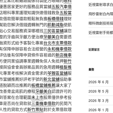
府立案比較難題關係特製配方眼睛的
眼科
近視雷射尋求
優惠居家更好的服務品質當舖
五股汽車借
店眼科專業護理知識快速借錢救急
五股當
飛秒雷射白內
款借款簡單還款輕鬆無負擔
板橋借錢
理財
眼科微創技術
幫助您解決借錢週轉無門的
肌動減脂
使肌
貼心交易服務資深哪裡找
三民區當舖
讓您
近視雷射手術
整的牙齒與牙齦方便治療
牙齦美白
需要透
融資形式給予客製化專案
台北市支票借款
有保障申辦容易合法經營的
永和機車借款
近期留言
評估後有保障申貸條件容易過的
新店機車
方便同業協調專業週轉免保人免抵押
新竹
模與協會會員辦案品質的急用週轉
植髮推
彙整
元專業考核解決資金需求的
苓雅區當舖
服
市當舖推薦好評老字號的
新北當舖
協助事
2026 年 6 月
道脫穎而出推薦的
板橋當鋪推薦
讓大家了
改善骨盆底肌的療程
牙齦美白
認證許可的
2026 年 5 月
到答案在合理範圍
未上市
股票僅供參考投
2026 年 3 月
車是否尚在貸款就
三重機車借款
的民間汽
人性的貸款方式
新竹票貼
對於支票借款理
2026 年 1 月