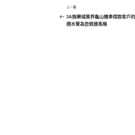
文
上
上一篇
章
一
3A娛樂城業界龜山機車借款客戶
篇
通水管為您做通馬桶
導
文
覽
章