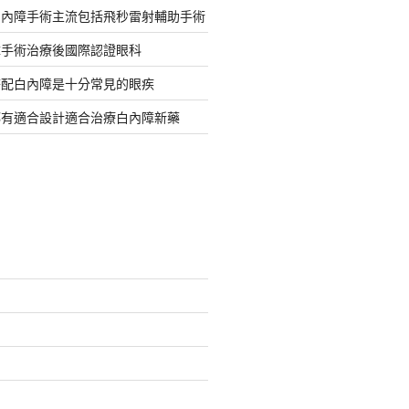
白內障手術主流包括飛秒雷射輔助手術
障手術治療後國際認證眼科
搭配白內障是十分常見的眼疾
都有適合設計適合治療白內障新藥