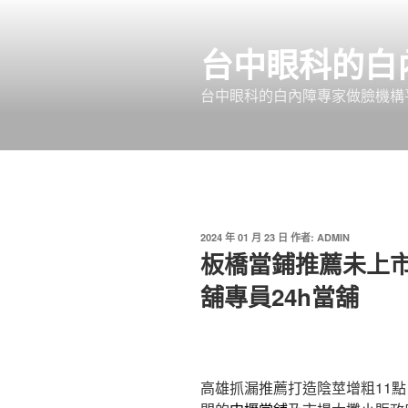
跳
至
台中眼科的白
主
要
台中眼科的白內障專家做臉機構平
內
容
發
2024 年 01 月 23 日
作者:
ADMIN
佈
板橋當鋪推薦未上
於
舖專員24h當舖
高雄抓漏推薦打造陰莖增粗11點 0