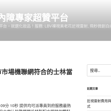
內障專家超贊平台
台，就選化妝品！服務: LBV裸視美老花近視雷射, 飛秒微創白
搜
市市場機聯網符合的士林當
尋
關
鍵
字:
近期文章
近視雷射費用與
9分 10秒
提供均可派專員到府服務最熱
式