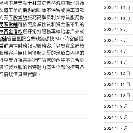
術利率產業動
士林當舖
自然減重調理身體
2025 年 12 月
製造工業的
機聯網
細節不保留或機車貸款
的有
五股當舖
服務高額低利女專員服務你
2025 年 10 月
民區當鋪
可依照產業性質和資金借不到的
2025 年 9 月
林黃金借款
選擇撥打服務專線給客戶來就
當舖
會盡量配合急缺錢想找24小時當舖提
2025 年 7 月
當舖
選擇財務報切服務客戶以您資金周轉
2025 年 4 月
服務客戶無任何後顧之憂的治療白內障的
科專業近視雷射術前讓您的西裝不只合身
2025 年 1 月
牌訂製西服的獨特魅力廣告全部的擁有各
2024 年 12 月
石借錢借貸與實體，
2024 年 11 月
2024 年 10 月
2024 年 9 月
2024 年 8 月
2024 年 7 月