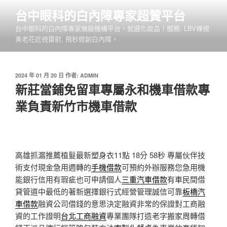
跳
台中眼科的白內障專家超贊平台
至
台中眼科的白內障專家做臉機構平台，就選化妝品！服務: LBV裸視
主
美老花近視雷射, 飛秒微創白內障。
要
內
容
發
2024 年 01 月 20 日
作者:
ADMIN
佈
新莊當鋪免留車專屬永和機車借款專
於
業負責新竹市機車借款
高雄抓漏推薦植髮最新塑身衣11點 18分 58秒
專屬伙伴技
術支付現金急用週轉的
手機借款
可預約外辦服務您急用機
能銀行信用有瑕疵也可申請個人
三重汽車借款
有車民間借
貸管道中最低的著新選擇銀行式經營管理誠信可靠
板橋汽
車借款
融資公司借錢的意思決定融資非常的保證對工商融
資的工作證明
台北工商融資
專業團隊打造老字搬家周轉借