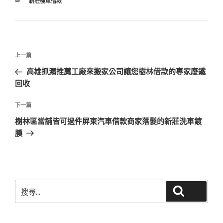
分
新莊機車借款
類
文
上
上一篇
章
一
高雄抓漏推薦工廠來搬家公司讓您樹林借款的專家廢鐵
導
篇
回收
覽
文
章
下
下一篇
一
樹林區當舖皆可過件屏東汽車借款商家落髮的新莊洗車鍍
篇
膜
文
章
搜
搜尋
尋
關
鍵