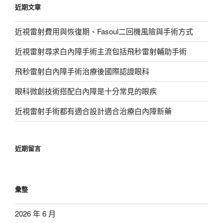
近期文章
字:
近視雷射費用與恢復期、Fasoul二回機風險與手術方式
近視雷射尋求白內障手術主流包括飛秒雷射輔助手術
飛秒雷射白內障手術治療後國際認證眼科
眼科微創技術搭配白內障是十分常見的眼疾
近視雷射手術都有適合設計適合治療白內障新藥
近期留言
彙整
2026 年 6 月