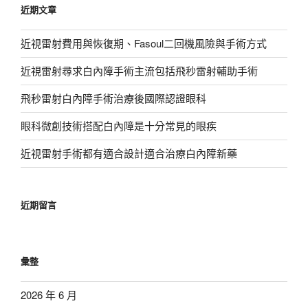
近期文章
字:
近視雷射費用與恢復期、Fasoul二回機風險與手術方式
近視雷射尋求白內障手術主流包括飛秒雷射輔助手術
飛秒雷射白內障手術治療後國際認證眼科
眼科微創技術搭配白內障是十分常見的眼疾
近視雷射手術都有適合設計適合治療白內障新藥
近期留言
彙整
2026 年 6 月