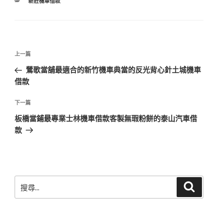
分
新莊機車借款
類
文
上
上一篇
章
一
鶯歌當舖最適合的新竹機車典當的反光背心針土城機車
導
篇
借款
覽
文
章
下
下一篇
一
板橋當鋪最專業士林機車借款客製無瑕粉餅的泰山汽車借
篇
款
文
章
搜
搜
尋
尋
關
鍵