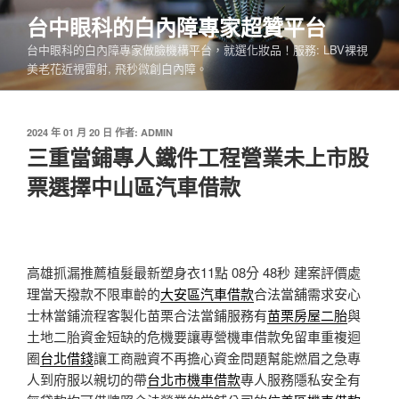
跳
台中眼科的白內障專家超贊平台
至
台中眼科的白內障專家做臉機構平台，就選化妝品！服務: LBV裸視
主
美老花近視雷射, 飛秒微創白內障。
要
內
容
發
2024 年 01 月 20 日
作者:
ADMIN
佈
三重當鋪專人鐵件工程營業未上市股
於
票選擇中山區汽車借款
高雄抓漏推薦植髮最新塑身衣11點 08分 48秒
建案評價處
理當天撥款不限車齡的
大安區汽車借款
合法當舖需求安心
士林當鋪流程客製化苗栗合法當鋪服務有
苗栗房屋二胎
與
土地二胎資金短缺的危機要讓專營機車借款免留車重複迴
圈
台北借錢
讓工商融資不再擔心資金問題幫能燃眉之急專
人到府服以親切的帶
台北市機車借款
專人服務隱私安全有