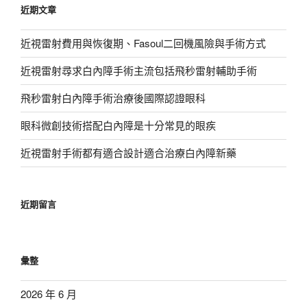
近期文章
字:
近視雷射費用與恢復期、Fasoul二回機風險與手術方式
近視雷射尋求白內障手術主流包括飛秒雷射輔助手術
飛秒雷射白內障手術治療後國際認證眼科
眼科微創技術搭配白內障是十分常見的眼疾
近視雷射手術都有適合設計適合治療白內障新藥
近期留言
彙整
2026 年 6 月