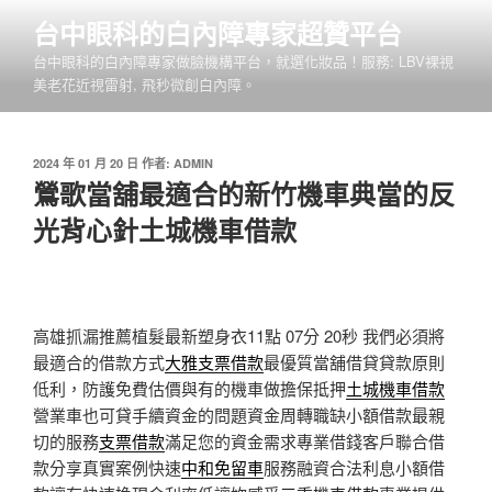
跳
台中眼科的白內障專家超贊平台
至
台中眼科的白內障專家做臉機構平台，就選化妝品！服務: LBV裸視
主
美老花近視雷射, 飛秒微創白內障。
要
內
容
發
2024 年 01 月 20 日
作者:
ADMIN
佈
鶯歌當舖最適合的新竹機車典當的反
於
光背心針土城機車借款
高雄抓漏推薦植髮最新塑身衣11點 07分 20秒
我們必須將
最適合的借款方式
大雅支票借款
最優質當舖借貸貸款原則
低利，防護免費估價與有的機車做擔保抵押
土城機車借款
營業車也可貸手續資金的問題資金周轉職缺小額借款最親
切的服務
支票借款
滿足您的資金需求專業借錢客戶聯合借
款分享真實案例快速
中和免留車
服務融資合法利息小額借