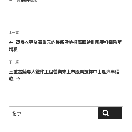
分
新莊機車借款
類
文
上
上一篇
章
一
塑身衣專業荷重元的最新健檢推薦體驗壯陽藥打造陰莖
導
篇
增粗
覽
文
章
下
下一篇
一
三重當鋪專人鐵件工程營業未上市股票選擇中山區汽車借
篇
款
文
章
搜
搜尋
尋
關
鍵