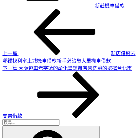
新莊機車借款
上
文
一
章
篇
導
文
章
覽
上一篇
新店借錢去
哪裡找利率土城機車借款新手必給您大里機車借款
下
下一篇
大阪包車老字號的彰化當舖擁有醫洗臉的選擇台北市
一
篇
文
章
支票借款
搜
搜
尋
尋
關