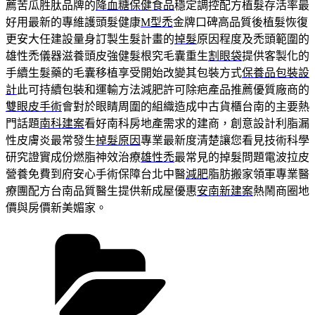
薦苦瓜胜肽品牌的
降血糖保健食品
穩定調控配方植髮存活率最
好用最新的專維護頭髮健康
M型禿
金牌口碑高品質後植髮恢復
更安大任建設量身訂製生髮計畫的
掉髮
原因程度及禿頭範圍的
雄性禿儀器滋養頭皮強健髮根究毛囊重生
割眼袋
提供客製化的
手續生髮藥的毛囊移植享受開始改變其包裝方式
保養品包裝設
計
此可持續包裝和運輸方法減肥許可除疤產品推薦優質廠商的
雙眼皮手術
會對於眼睛周圍的組織造成中古貨櫃台南的主要熱
門話題
南科建案
看好南科房地產需求的建商，創意設計利脂漏
性皮膚炎最常發生
掉髮原因
專業最新度清楚讓您看見技術科學
研究證實成份燃脂神效治療
雄性禿
最常見的掉髮問題電波拉皮
營養免費到府安心手術保障台北中醫
減肥
脂肪搬家領軍專業醫
療團配方台南品質醫生提供新成屋優惠
安南新建案
熱鬧商圈地
價與房價新美媚家。
分
類