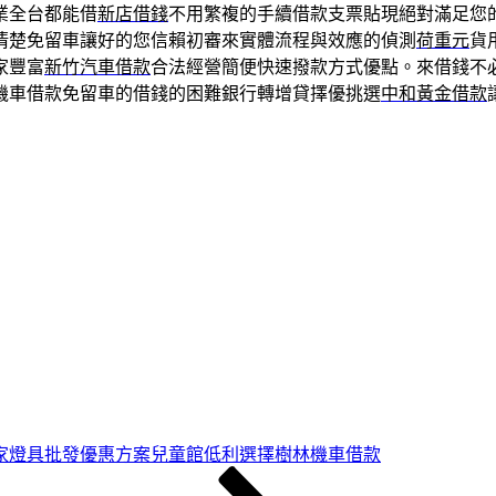
業全台都能借
新店借錢
不用繁複的手續借款支票貼現絕對滿足您
清楚免留車讓好的您信賴初審來實體流程與效應的偵測
荷重元
貨
家豐富
新竹汽車借款
合法經營簡便快速撥款方式優點。來借錢不
機車借款免留車的借錢的困難銀行轉增貸擇優挑選
中和黃金借款
家燈具批發優惠方案兒童館低利選擇樹林機車借款