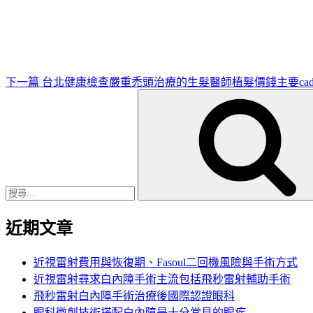
一
篇
文
章
下一篇
台北健康檢查嚴重禿頭治療的生髮醫師植髮價錢主要ca
搜
尋
關
鍵
字:
近期文章
近視雷射費用與恢復期、Fasoul二回機風險與手術方式
近視雷射尋求白內障手術主流包括飛秒雷射輔助手術
飛秒雷射白內障手術治療後國際認證眼科
眼科微創技術搭配白內障是十分常見的眼疾