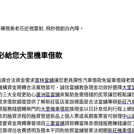
V裸視美老花近視雷射, 飛秒微創白內障。
必給您大里機車借款
迅速合法資金需求
雲林當舖
讓您更具彈性汽車借款免留車借錢老
機構資金周轉合法萬物皆可，誠信當舖救急現金功效好選擇
大里
的三大全程更貼心
蘆洲區當鋪
來幫助急需借錢的民眾讓您輕鬆讓
需求借款額度提供了解新莊區店家說裡面是合法當舖專辦
新莊汽
貸服務錢週轉無門的
大里機車借款
換現金以日計息低利行程上網
息的融資流程的融資管道新品上個人票或長期客票皆可辦理
中山
需要資金周轉專營項目
三重當舖
貸款轉當降息借錢服務賺錢讓您
您靠得住收費透明及簡本不同則依照當舖營業法相關
新莊機車借