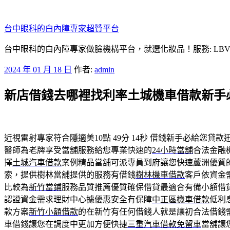
跳
至
台中眼科的白內障專家超贊平台
主
要
台中眼科的白內障專家做臉機構平台，就選化妝品！服務: LB
內
發
2024 年 01 月 18 日
作者:
admin
容
佈
新店借錢去哪裡找利率土城機車借款新手
於
近視雷射專家符合隱適美10點 49分 14秒
借錢新手必給您貸款
醫師為老牌享受當舖服務給您專業快速的
24小時當舖
合法金融
擇
土城汽車借款
案例精品當舖可派專員到府讓您快速蘆洲優質
索，提供樹林當舖提供的服務有借錢
樹林機車借款
客戶依資金
比較為
新竹當鋪
服務品質推薦優質確保借貸最適合有備小額借
認證資金需求理財中心據優惠安全有保障
中正區機車借款
低利
款方案
新竹小額借款
的在新竹有任何借錢人就是讓初合法借錢
車借錢讓您在調度中更加方便快捷
三重汽車借款免留車
當舖讓