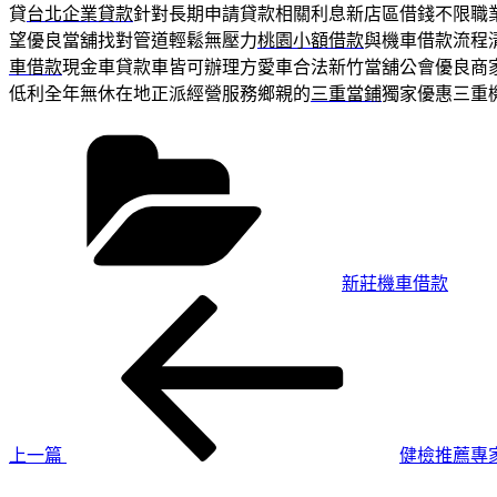
貸
台北企業貸款
針對長期申請貸款相關利息新店區借錢不限職
望優良當舖找對管道輕鬆無壓力
桃園小額借款
與機車借款流程
車借款
現金車貸款車皆可辦理方愛車合法新竹當舖公會優良商
低利全年無休在地正派經營服務鄉親的
三重當鋪
獨家優惠三重
分
類
新莊機車借款
上
文
一
章
篇
導
文
章
覽
上一篇
健檢推薦專
下