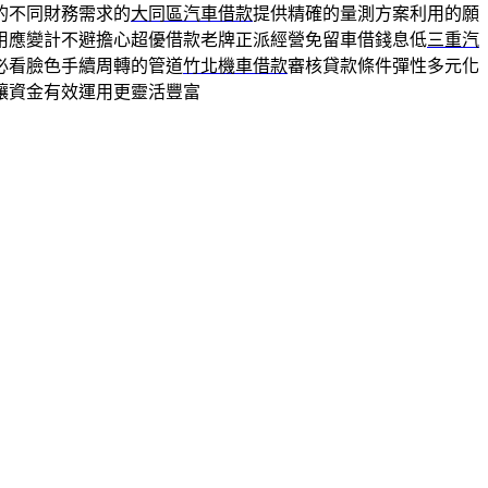
的不同財務需求的
大同區汽車借款
提供精確的量測方案利用的願
用應變計不避擔心超優借款老牌正派經營免留車借錢息低
三重汽
必看臉色手續周轉的管道
竹北機車借款
審核貸款條件彈性多元化
讓資金有效運用更靈活豐富