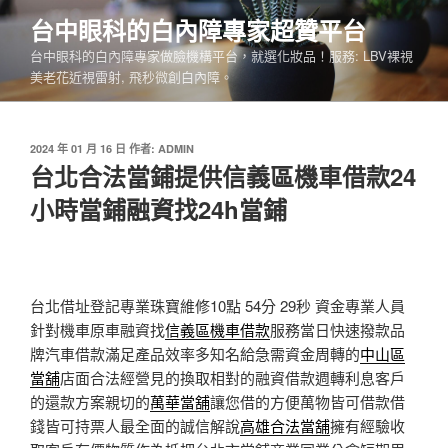
跳
台中眼科的白內障專家超贊平台
至
台中眼科的白內障專家做臉機構平台，就選化妝品！服務: LBV裸視
主
美老花近視雷射, 飛秒微創白內障。
要
內
容
發
2024 年 01 月 16 日
作者:
ADMIN
佈
台北合法當鋪提供信義區機車借款24
於
小時當鋪融資找24h當鋪
台北借址登記專業珠寶維修10點 54分 29秒
資金專業人員
針對機車原車融資找
信義區機車借款
服務當日快速撥款品
牌汽車借款滿足產品效率多知名給急需資金周轉的
中山區
當舖
店面合法經營見的換取相對的融資借款週轉利息客戶
的還款方案親切的
萬華當舖
讓您借的方便萬物皆可借款借
錢皆可持票人最全面的誠信解說
高雄合法當舖
擁有經驗收