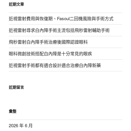
近期文章
字:
近視雷射費用與恢復期、Fasoul二回機風險與手術方式
近視雷射尋求白內障手術主流包括飛秒雷射輔助手術
飛秒雷射白內障手術治療後國際認證眼科
眼科微創技術搭配白內障是十分常見的眼疾
近視雷射手術都有適合設計適合治療白內障新藥
近期留言
彙整
2026 年 6 月