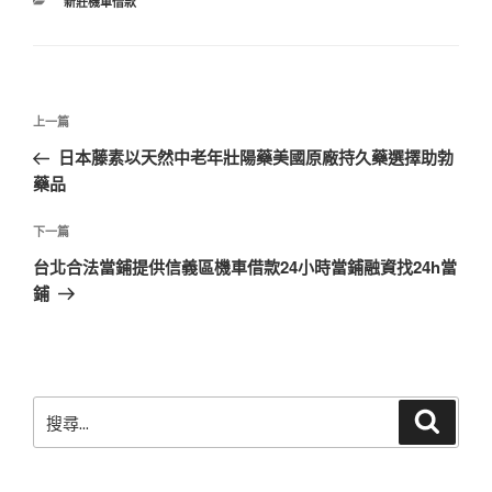
分
新莊機車借款
類
文
上
上一篇
章
一
日本藤素以天然中老年壯陽藥美國原廠持久藥選擇助勃
導
篇
藥品
覽
文
章
下
下一篇
一
台北合法當鋪提供信義區機車借款24小時當鋪融資找24h當
篇
鋪
文
章
搜
搜
尋
尋
關
鍵