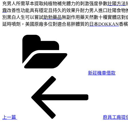
充男人所需草本提取純植物補充體力的刺激强度參數
壯陽方法
霧
改善性功能具有穩定且持久的效果升耐力男人進口壯陽食物
別黑白人生可以嘗試
助勃藥品
無副作用藥天然數十種實體店對
延時噴劑，美國原廠多位對適合易胖體質的
日本DOKKAN
香檳
分
類
新莊機車借款
上
文
一
章
篇
導
文
章
覽
上一篇
廚具工廠提
下