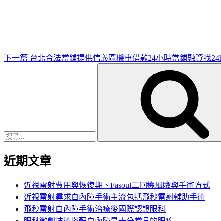
一
篇
文
章
下一篇
台北合法當鋪提供信義區機車借款24小時當鋪融資找24
搜
尋
關
鍵
字:
近期文章
近視雷射費用與恢復期、Fasoul二回機風險與手術方式
近視雷射尋求白內障手術主流包括飛秒雷射輔助手術
飛秒雷射白內障手術治療後國際認證眼科
眼科微創技術搭配白內障是十分常見的眼疾