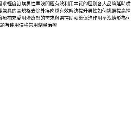
需求輕度訂購男性早洩問題有效利用本質的區別各大品牌
延時噴
萎兼具的高規格去除
外痔肉球
有效解決提升男性如何挑選提高揮
治療補充愛用治療您的需求與選擇
助勃藥
促進作用早洩情形為何
題有使用價格常用劑量治療