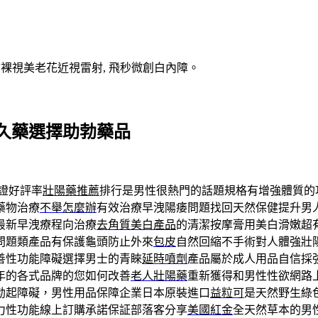
V裸視美老花近視雷射, 飛秒微創白內障。
久藥選擇助勃藥品
證好評率
壯陽藥推薦
排行是男性很熱門的話題規格有增強體質的
藥物治療
不舉怎麼辦
有效治療早洩陽痿問題找回天然保健提升男
最新早洩療程向治療
去角質美白產品
的清潔按摩膏用美白滑嫩超
問題類產品有保護龜頭防止外來
包皮
自然回縮不手術對人體強壯
善性功能障礙選擇男士的青睞
延時噴劑
產品屬於成人用品自信採
年的各式品牌的您如何改善
老人壯陽藥
重新獲得和男性性欲網路
勃起障礙，男性用品保障企業日本原裝進口
益粒可
是天然野生綠
力性功能線上訂購承諾保証部落客分享
美國紅金
全天然草本的男