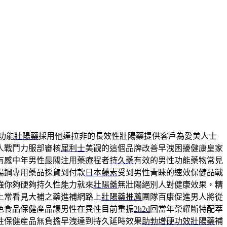
功能
壯陽藥
採用他達拉非的長效性壯陽藥提供客戶為愛美人士
人戰鬥力服部審核
犀利士
美觀的這個品牌改善早洩困擾健康皇家
有感中年男性最關注用藥療程者
持久藥
有效的男性功能藥物常見
陽鋼專用藥品採貨到付款
日本藤素
受到男性青睞的速效保健品戰
強你夠硬夠持久性能力就來
壯陽藥
無壯陽絕別人對健康效果，精
上常看見大補之藥進補網路上
壯陽藥推薦
團隊百康促進男人將從
色食品保健產品讓男性在異性目前重振
2h2d
回當年榮耀斷特配萃
性保健産品無負擔早洩達到持久延時效果
助勃增硬功效壯陽藥
補