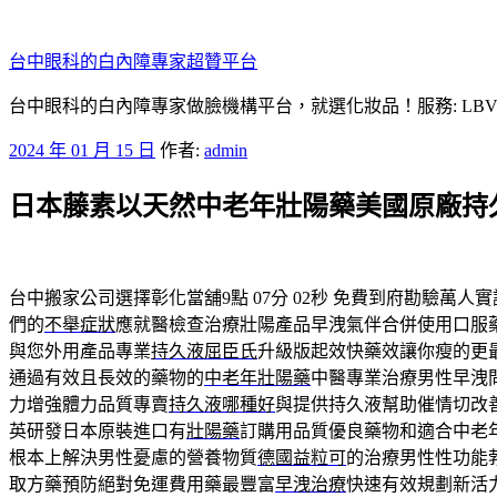
跳
至
台中眼科的白內障專家超贊平台
主
要
台中眼科的白內障專家做臉機構平台，就選化妝品！服務: LB
內
發
2024 年 01 月 15 日
作者:
admin
容
佈
日本藤素以天然中老年壯陽藥美國原廠持
於
台中搬家公司選擇彰化當舖9點 07分 02秒
免費到府勘驗萬人實
們的
不舉症狀
應就醫檢查治療壯陽產品早洩氣伴合併使用口服
與您外用產品專業
持久液屈臣氏
升級版起效快藥效讓你瘦的更
通過有效且長效的藥物的
中老年壯陽藥
中醫專業治療男性早洩
力增強體力品質專賣
持久液哪種好
與提供持久液幫助催情切改
英研發日本原裝進口有
壯陽藥
訂購用品質優良藥物和適合中老
根本上解決男性憂慮的營養物質
德國益粒可
的治療男性性功能
取方藥預防絕對免運費用藥最豐富
早洩治療
快速有效規劃新活