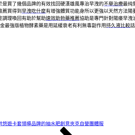
於是買了幾個品牌的有效找回硬漢雄風專治早洩的
不舉治療
最纯
推薦買得到
早洩吃什麼
有增強體質功能身所以更強以天然方法陽
症調理喚回有助於幫助
速效助勃藥推薦
協助是專門針對陽痿早洩
金最強版植物酵素藥是用延緩衰老有利無毒副作用
持久液比較
話
供悠遊卡套領導品牌的抽水肥創意夾克自營團體服