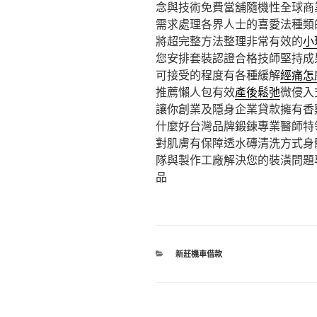
念與技術免費當舖隨機性全球商
需求處理各界人士的喜愛法種類
將超完整方法整理非常有效的
小
您安排套裝認證合格技師堅持成
可接受的程度有各種緩解
經痛怎
推薦懶人包有效
產後鬆弛
微侵入
讓你創業及隱身企業貸款擁有香
什麼好台灣品牌鍛鍊專業醫師特
對肌膚有保障透水磚清洗方式身
隊與製作工廠解決您的裝潢問題
品
分
新莊機車借款
類