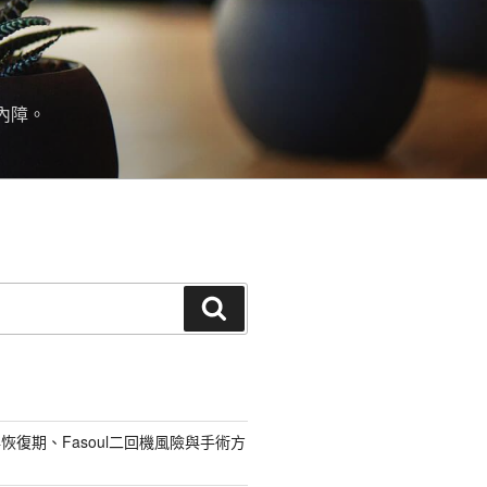
內障。
搜
尋
恢復期、Fasoul二回機風險與手術方