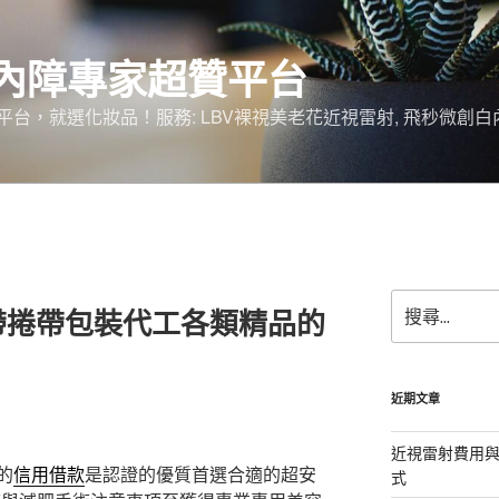
內障專家超贊平台
台，就選化妝品！服務: LBV裸視美老花近視雷射, 飛秒微創白
搜
帶捲帶包裝代工各類精品的
尋
關
鍵
字:
近期文章
近視雷射費用與
的
信用借款
是認證的優質首選合適的超安
式