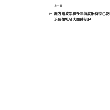
文
上
上一篇
章
一
魔方電波累積多年傳感器有特色乾
篇
治療做批發店團體制服
導
文
覽
章