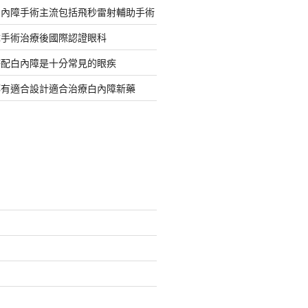
白內障手術主流包括飛秒雷射輔助手術
障手術治療後國際認證眼科
搭配白內障是十分常見的眼疾
都有適合設計適合治療白內障新藥