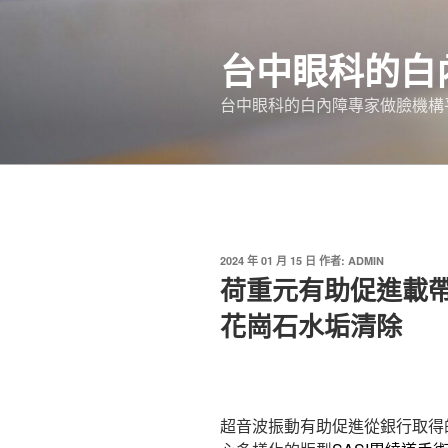
跳
至
台中眼科的白
主
要
台中眼科的白內障專家做臉機構平
內
容
發
2024 年 01 月 15 日
作者:
ADMIN
佈
荷重元有助促進載
於
花崗石水垢清除
超音波振動有助促進從銀行取得