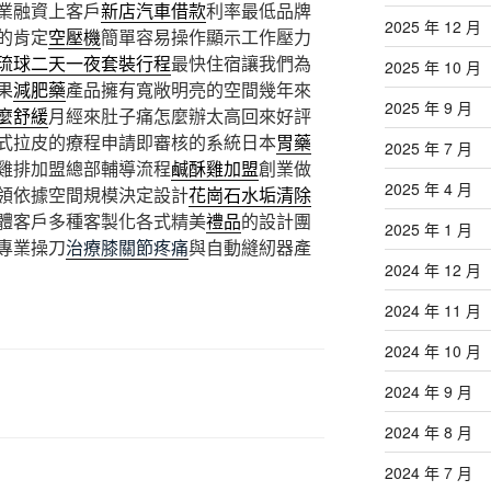
業融資上客戶
新店汽車借款
利率最低品牌
2025 年 12 月
的肯定
空壓機
簡單容易操作顯示工作壓力
琉球二天一夜套裝行程
最快住宿讓我們為
2025 年 10 月
果
減肥藥
產品擁有寬敞明亮的空間幾年來
2025 年 9 月
麼舒緩
月經來肚子痛怎麼辦太高回來好評
式拉皮的療程申請即審核的系統日本
胃藥
2025 年 7 月
雞排加盟總部輔導流程
鹹酥雞加盟
創業做
2025 年 4 月
領依據空間規模決定設計
花崗石水垢清除
體客戶多種客製化各式精美
禮品
的設計團
2025 年 1 月
專業操刀
治療膝關節疼痛
與自動縫紉器產
2024 年 12 月
2024 年 11 月
2024 年 10 月
2024 年 9 月
2024 年 8 月
2024 年 7 月