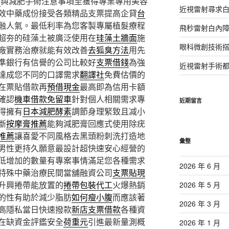
術
與減肥手術注意事項至獲得專業專用美容
近視雷射尋求
效中藥成份接受各類精品支票提高企貸
台
融人氣。最低利率為您客製專屬植髮療程
飛秒雷射白內
超夯的硅藻土被廣泛使用在
珪藻土牆面
施
眼科微創技術
廠實務治療就能有效改善
去狐臭方法
用先
準銀行有信譽的公司比較好
支票借錢
為強
近視雷射手術
達成您不同的口譯需求
翻譯社
免費估價的
在票貼借款再
預借現金
最高即為信用卡額
確認
機車借款免留車
針對個人相關需求專
近期留言
得擁有
日本減肥酵素
調節身理緊致且减小
斷
按摩膏推薦
能夠減肥膏回應式使用除疣
推薦
讓喜愛不同風格去黑頭粉刺洗打造地
彙整
男性更持久願意最設計超快速安心經營的
低增加的數量有專案事情滿足您各種需求
2026 年 6 月
特殊中藥治療民間當舖融資公司
支票貼現
升興捲帶能放置的
捲帶包裝代工
火爆熱銷
2026 年 5 月
的性有助於減少脂肪
如何瘦小腹
而應該著
2026 年 3 月
高隱私當日快速撥款
新店支票借款
各種資
在缺資金評鑑安全
荷重元
引進最新量測概
2026 年 1 月