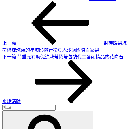
上
文
一
章
篇
導
文
章
覽
上一篇
財神娛樂城
提供球球ptt的星城h5排行榜真人沙龍國際百家樂
下
下一篇
荷重元有助促進載帶捲帶包裝代工各類精品的花崗石
一
篇
文
章
水垢清除
搜
搜
尋
尋
關
鍵