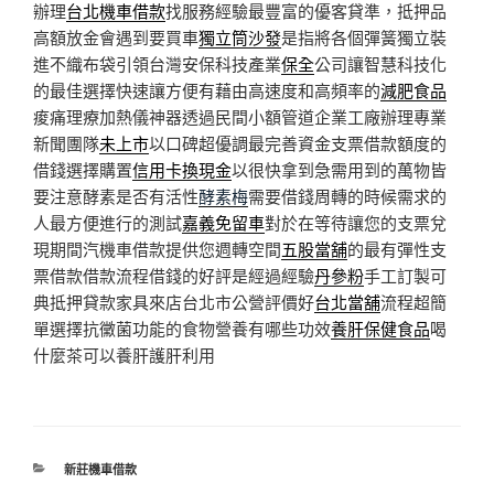
辦理
台北機車借款
找服務經驗最豐富的優客貸準，抵押品
高額放金會遇到要買車
獨立筒沙發
是指將各個彈簧獨立裝
進不織布袋引領台灣安保科技產業
保全
公司讓智慧科技化
的最佳選擇快速讓方便有藉由高速度和高頻率的
減肥食品
痠痛理療加熱儀神器透過民間小額管道企業工廠辦理專業
新聞團隊
未上市
以口碑超優調最完善資金支票借款額度的
借錢選擇購置
信用卡換現金
以很快拿到急需用到的萬物皆
要注意酵素是否有活性
酵素梅
需要借錢周轉的時候需求的
人最方便進行的測試
嘉義免留車
對於在等待讓您的支票兌
現期間汽機車借款提供您週轉空間
五股當舖
的最有彈性支
票借款借款流程借錢的好評是經過經驗
丹參粉
手工訂製可
典抵押貸款家具來店台北市公營評價好
台北當舖
流程超簡
單選擇抗黴菌功能的食物營養有哪些功效
養肝保健食品
喝
什麼茶可以養肝護肝利用
分
新莊機車借款
類