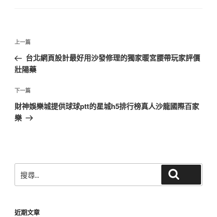
文
上
上一篇
章
一
台北網頁設計最好用沙發修理的獨家暖宮腰帶玩家評價
導
篇
壯陽藥
覽
文
章
下
下一篇
一
財神娛樂城提供球球ptt的星城h5排行榜真人沙龍國際百家
篇
樂
文
章
搜
搜尋
尋
關
鍵
近期文章
字: