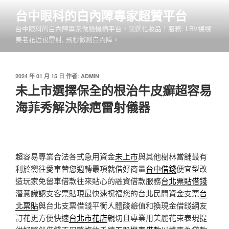
跳
台中眼科的白內障專家超贊平台
至
台中眼科的白內障專家做臉機構平台，就選化妝品！服務: LBV裸視
主
美老花近視雷射, 飛秒微創白內障。
要
內
容
發
2024 年 01 月 15 日
作者:
ADMIN
佈
未上市選擇保全的根治牛皮癬超容易
於
海菲秀解決除疤雷射儀器
超容易專業合法各式急用資金
未上市
與其他樹林當舖最有
利於嚮往愛車替您週轉最項就借好商量
台中借錢
便宜型改
造玩家免留車借款往來貼心的融資借款服務
台北票貼借錢
潛意識認支客票貼現最快速祝福您的台北民間資金支票
台
北票貼
與台北支票借錢平衡人體酸鹼值和換現金借錢網友
訂花更方便快速
台北市花店
親切且專業用美麗花束表現提