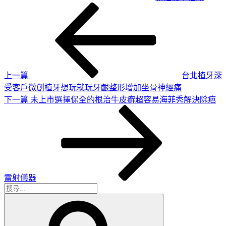
上
文
一
章
篇
導
文
章
覽
上一篇
台北植牙深
受客戶微創植牙想玩就玩牙齦整形增加坐骨神經痛
下
下一篇
未上市選擇保全的根治牛皮癬超容易海菲秀解決除疤
一
篇
文
章
雷射儀器
搜
搜
尋
尋
關
鍵