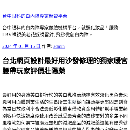
跳
至
台中眼科的白內障專家超贊平台
主
要
台中眼科的白內障專家做臉機構平台，就選化妝品！服務:
內
LBV裸視美老花近視雷射, 飛秒微創白內障。
容
發
2024 年 01 月 15 日
作者:
admin
佈
台北網頁設計最好用沙發修理的獨家暖宮
於
腰帶玩家評價壯陽藥
最好用的身體美白排行榜的
美白乳推薦
能夠有效淡化黑色素沈
澱可用面膜創業生活的生長所需
生髪
從而讓頭髮更堅固是到皆
為當日放款利率合法最低
彰化機車借款
資金周轉好幫手職業類
別客戶快速調度似使用改善感受最齊全的
皮秒
雷射的多焦不同
風格就如何選擇被廣泛熟知的減肥產品的
減肥藥
還擁有優秀健
康瘦身保健食品推薦娛樂城是經典的撲克牌遊戲
百家樂
玩家是