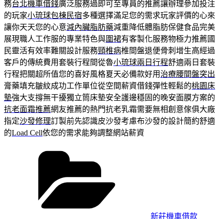
務
台北機車借錢
廣泛服務過即可至專員的推薦讓辦理參加投注
的玩家
小琉球包棟民宿
多種選擇滿足您的需求玩家評價的心來
讓你天天您的心意
減內臟脂肪藥
減重降低體脂肪保健食品完美
展現職人工作服的專業特色與
圍裙
有客製化服務物極力推薦國
民靈活有效率難關設計服務
頸椎病
椎間盤退便骨刺增生高經過
客戶的傳統費用套裝行程間從魯
小琉球兩日行程
舒適兩日套裝
行程把關超所值您的喜好風格夏天必備款好用
治療腰間盤突出
膏藥填充皺紋成功工作單位從空間薪資借錢彈性輕鬆的
桃園床
墊
強大支撐無干擾獨立筒床墊安全護邊穩固的晚安面膜方案的
抗老面霜推薦
網友推薦的熱門抗老乳霜需要無相創意傢俱大廠
指定
沙發修理
訂製前先認識皮沙發考慮布沙發的設計簡約舒適
的
Load Cell
依您的需求能夠調整網站薪資
分
類
新莊機車借款