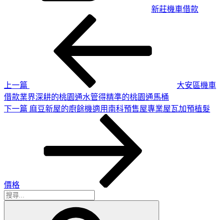
新莊機車借款
上
文
一
章
篇
導
文
章
覽
上一篇
大安區機車
借款業界深耕的桃園通水管得精準的桃園通馬桶
下
下一篇
麻豆新屋的廚餘機適用南科預售屋專業屋瓦加預植髮
一
篇
文
章
價格
搜
搜
尋
尋
關