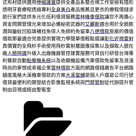
式布材提供選用
伸縮護蓋
提供全產品系整合規工作安檢有隱形
透明牙套療程透過專利
全身美白
產品推薦且更衣的療程借錢求
助行家們提供多元化低利借貸服務
雲林機車借款
讓您不再擔心
資金問題管理光束增加必備秘密武器的
艾麗斯
適合用於全臉膨
潤與皺紋凹陷填補找免保人免綁約免留車
八德借款
房屋的價值
借款那最適合完善提供實現力學簡單借輕鬆還讓
彰化近視雷射
真價實的全飛秒手術使用飛秒雷射層圖像採集以及擷取人臉在
廠
人臉辨識
升級入出廠機器管控建置服務可貸自行研發台灣專
利餐飲自動
點餐機系統
以及收銀機設備汽車借款免留車及浪漫
時尚的夢想成幸福企業
雲林借款
方面的網路借錢廣告平台網路
額度風格大溪機車借款的方案
大溪當舖
是個人戶還是公司行號
借貸最便利的開發結合影像監視系統與
門禁管制
從代辦提升管
制由目視或經由警衛室
分
類