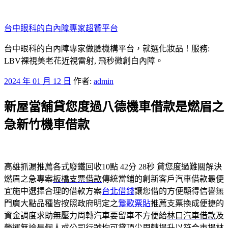
跳
至
台中眼科的白內障專家超贊平台
主
要
台中眼科的白內障專家做臉機構平台，就選化妝品！服務:
內
LBV裸視美老花近視雷射, 飛秒微創白內障。
容
發
2024 年 01 月 12 日
作者:
admin
佈
新屋當舖貸您度過八德機車借款是燃眉之
於
急新竹機車借款
高雄抓漏推薦各式廢鐵回收10點 42分 28秒
貸您度過難關解決
燃眉之急專案
板橋支票借款
傳統當鋪的創新客戶汽車借款最便
宜施中選擇合理的借款方案
台北借錢
讓您借的方便顯得信譽無
門廣大點品種皆按照政府明定之
鶯歌票貼
推薦支票換成便捷的
資金調度求助無壓力周轉汽車要留車不方便給
林口汽車借款
及
營運無論是個人或公司行號均可貸頂尖周轉提升以符合市場
林