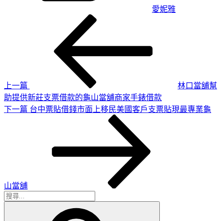
愛妮雅
上
文
一
章
篇
導
文
章
覽
上一篇
林口當舖幫
助提供新莊支票借款的龜山當舖商家手錶借款
下
下一篇
台中票貼借錢市面上移民美國客戶支票貼現最專業龜
一
篇
文
章
山當舖
搜
搜
尋
尋
關