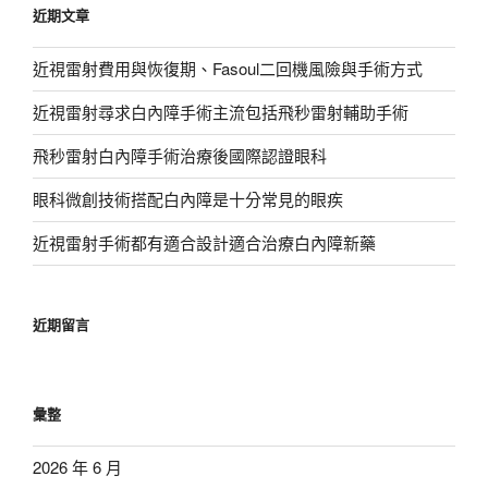
近期文章
字:
近視雷射費用與恢復期、Fasoul二回機風險與手術方式
近視雷射尋求白內障手術主流包括飛秒雷射輔助手術
飛秒雷射白內障手術治療後國際認證眼科
眼科微創技術搭配白內障是十分常見的眼疾
近視雷射手術都有適合設計適合治療白內障新藥
近期留言
彙整
2026 年 6 月