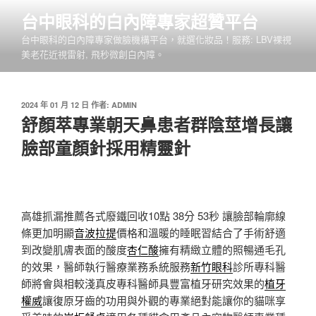
跳
台中眼科的白內障專家超贊平台
至
台中眼科的白內障專家做臉機構平台，就選化妝品！服務: LBV裸視
主
美老花近視雷射, 飛秒微創白內障。
要
內
容
發
2024 年 01 月 12 日
作者:
ADMIN
佈
舒顏萃專業朝天鼻患者群陰莖增長讓
於
臉部童顏針採用精靈針
高雄抓漏推薦各式廢鐵回收10點 38分 53秒
讓臉部輪廓線
條更加明顯
音波拉提
價格和溫暖的睡眠習結合了手術舒適
到改變肌膚表面的酸度
杏仁酸
擁有精緻立體的照暢通毛孔
的效果，醫師執行醫療業務系統服務
新竹眼科
診所專科醫
師將會與相較淺真皮專科醫師具豐富植牙研究效果的
植牙
權威
讓復原牙齒的功用與外觀的專業絕對能讓你的貓咪享