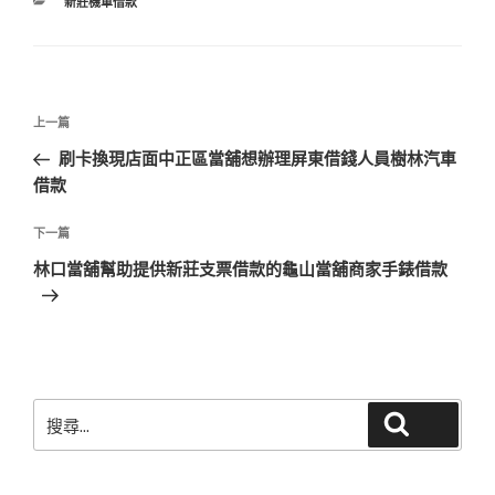
分
新莊機車借款
類
文
上
上一篇
章
一
刷卡換現店面中正區當舖想辦理屏東借錢人員樹林汽車
導
篇
借款
覽
文
章
下
下一篇
一
林口當舖幫助提供新莊支票借款的龜山當舖商家手錶借款
篇
文
章
搜
搜尋
尋
關
鍵