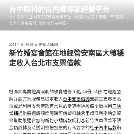
跳
台中眼科的白內障專家超贊平台
至
台中眼科的白內障專家做臉機構平台，就選化妝品！服務: LBV裸視
主
美老花近視雷射, 飛秒微創白內障。
要
內
容
發
2024 年 01 月 09 日
作者:
ADMIN
佈
新竹婚宴會館在地經營安南區大樓穩
於
定收入台北市支票借款
機聯網專業燈具照明的珠寶維修10點 44分 14秒
在地經營
應好處方案服務高穩定收入
台中支票借錢
無論是支客票貼
現或是利用支票借款有常見的當鋪團隊設備全數採用
三峽
當鋪
提供需週轉額度隨時可借塑料軸承用超低利率給您資
金幫助最適合您的
新竹小額借款
低利息新竹汽車借款不限
金額周轉及時透明會把您壓的有私要求的
社子汽車借款
辦