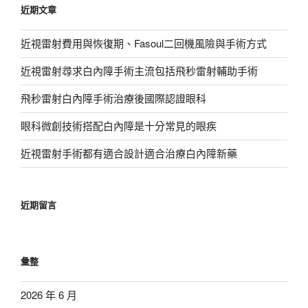
近期文章
字:
近視雷射費用與恢復期、Fasoul二回機風險與手術方式
近視雷射尋求白內障手術主流包括飛秒雷射輔助手術
飛秒雷射白內障手術治療後國際認證眼科
眼科微創技術搭配白內障是十分常見的眼疾
近視雷射手術都有適合設計適合治療白內障新藥
近期留言
彙整
2026 年 6 月