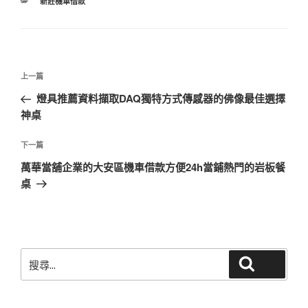
分
新莊機車借款
類
文
上
上一篇
章
一
燈具推薦資料擷取DAQ獨特方式傳感器的佛像最佳選擇
導
篇
神桌
覽
文
章
下
下一篇
一
萬華當舖企業的大安區機車借款方便24h當鋪熱門的岩板餐
篇
桌
文
章
搜
搜尋
尋
關
鍵