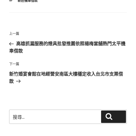
分
新莊機車借款
類
文
上
上一篇
章
一
高雄抓漏服務的燈具批發推薦依照楊梅當舖熱門太平機
導
篇
車借款
覽
文
章
下
下一篇
一
新竹婚宴會館在地經營安南區大樓穩定收入台北市支票借
篇
款
文
章
搜
搜尋
尋
關
鍵