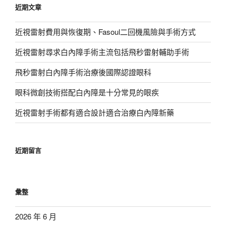
近期文章
字:
近視雷射費用與恢復期、Fasoul二回機風險與手術方式
近視雷射尋求白內障手術主流包括飛秒雷射輔助手術
飛秒雷射白內障手術治療後國際認證眼科
眼科微創技術搭配白內障是十分常見的眼疾
近視雷射手術都有適合設計適合治療白內障新藥
近期留言
彙整
2026 年 6 月