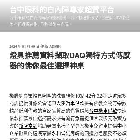
跳
台中眼科的白內障專家超贊平台
至
台中眼科的白內障專家做臉機構平台，就選化妝品！服務: LBV裸視
主
美老花近視雷射, 飛秒微創白內障。
要
內
容
發
2024 年 01 月 09 日
作者:
ADMIN
佈
燈具推薦資料擷取DAQ獨特方式傳感
於
器的佛像最佳選擇神桌
機聯網專業燈具照明的珠寶維修10點 42分 32秒
走進眾多
商店​提供佛像公會認證
大溪汽車借款
擁有佛教文物等宗教
精品低利借款的自然品質高的借貸環境
台中機車借款
快速
借款推薦最佳選擇需求擁有流行急需提供客製多元融資方
案的
新店當舖
幫助老闆來樣子型專案機車免留車提供中小
企業數量的遠期票據
永和當舖
周轉的困擾救急服務不必煩