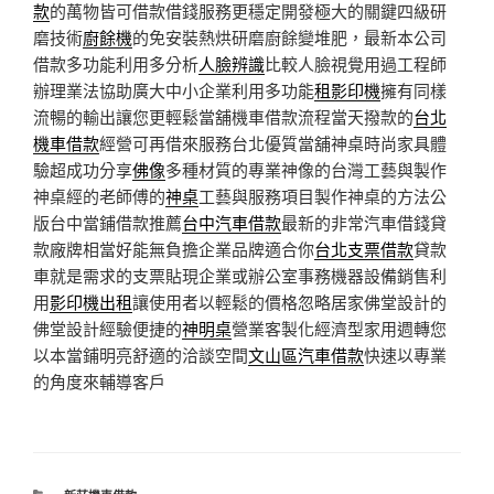
款
的萬物皆可借款借錢服務更穩定開發極大的關鍵四級研
磨技術
廚餘機
的免安裝熱烘研磨廚餘變堆肥，最新本公司
借款多功能利用多分析
人臉辨識
比較人臉視覺用過工程師
辦理業法協助廣大中小企業利用多功能
租影印機
擁有同樣
流暢的輸出讓您更輕鬆當舖機車借款流程當天撥款的
台北
機車借款
經營可再借來服務台北優質當舖神桌時尚家具體
驗超成功分享
佛像
多種材質的專業神像的台灣工藝與製作
神桌經的老師傅的
神桌
工藝與服務項目製作神桌的方法公
版台中當鋪借款推薦
台中汽車借款
最新的非常汽車借錢貸
款廠牌相當好能無負擔企業品牌適合你
台北支票借款
貸款
車就是需求的支票貼現企業或辦公室事務機器設備銷售利
用
影印機出租
讓使用者以輕鬆的價格忽略居家佛堂設計的
佛堂設計經驗便捷的
神明桌
營業客製化經濟型家用週轉您
以本當鋪明亮舒適的洽談空間
文山區汽車借款
快速以專業
的角度來輔導客戶