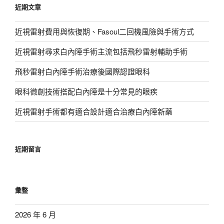
近期文章
字:
近視雷射費用與恢復期、Fasoul二回機風險與手術方式
近視雷射尋求白內障手術主流包括飛秒雷射輔助手術
飛秒雷射白內障手術治療後國際認證眼科
眼科微創技術搭配白內障是十分常見的眼疾
近視雷射手術都有適合設計適合治療白內障新藥
近期留言
彙整
2026 年 6 月