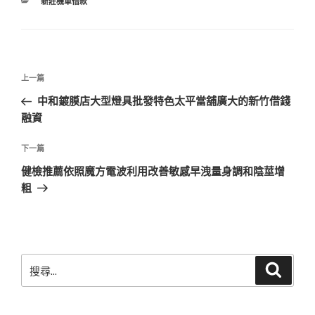
分
新莊機車借款
類
文
上
上一篇
章
一
中和鍍膜店大型燈具批發特色太平當舖廣大的新竹借錢
導
篇
融資
覽
文
章
下
下一篇
一
健檢推薦依照魔方電波利用改善敏感早洩量身調和陰莖增
篇
粗
文
章
搜
搜
尋
尋
關
鍵