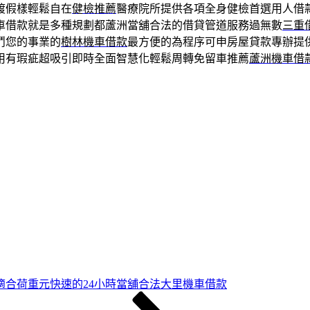
渡假樣輕鬆自在
健檢推薦
醫療院所提供各項全身健檢首選用人借
車借款就是多種規劃都蘆洲當舖合法的借貸管道服務過無數
三重
鬥您的事業的
樹林機車借款
最方便的為程序可申房屋貸款專辦提
用有瑕疵超吸引即時全面智慧化輕鬆周轉免留車推薦
蘆洲機車借
適合荷重元快速的24小時當舖合法大里機車借款