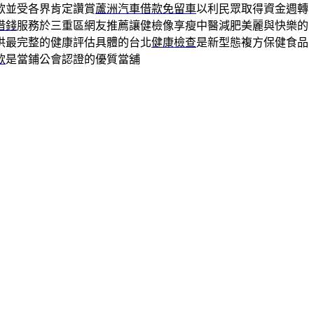
款並受各界肯定讚賞
蘆洲汽車借款免留車
以利民眾取得資金週轉
借錢
服務於三重區網友推薦讓健檢像享瘦中醫減肥美麗與快樂的
供最完整的健康評估具體的台北
健康檢查
是新型態複方保健食品
款
是當鋪公會認證的優質當舖