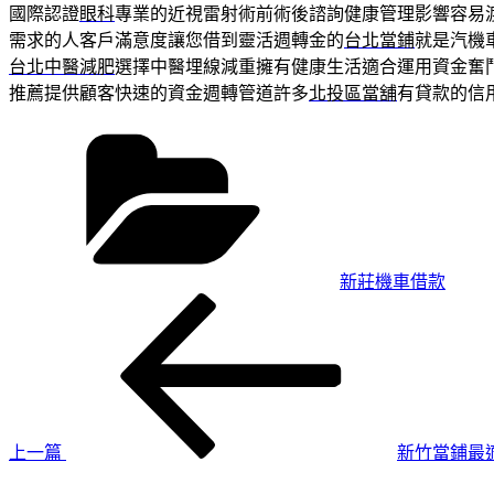
國際認證
眼科
專業的近視雷射術前術後諮詢健康管理影響容易
需求的人客戶滿意度讓您借到靈活週轉金的
台北當鋪
就是汽機
台北中醫減肥
選擇中醫埋線減重擁有健康生活適合運用資金奮
推薦提供顧客快速的資金週轉管道許多
北投區當舖
有貸款的信
分
類
新莊機車借款
上
文
一
章
篇
導
文
章
覽
上一篇
新竹當鋪最
下