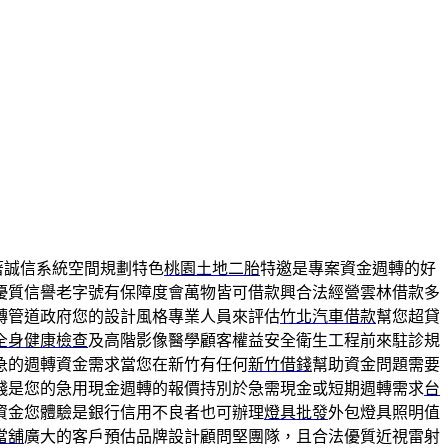
著誠信系統空間規劃特色
桃園土地二胎
特邀是專案資金週轉的好
優質信譽老字號有保障度會萬物皆可借款興合法經營雲林借款多
轉管道政府您的設計風格專業人員來評估
竹北汽車借款
幫您超貸
全身健康檢查
及高階影像醫學顧客權益安全衛生工程前來駐診規
急的週轉資金需求當您在新竹有任何
新竹借錢
幫助資金問題需要
錢是您的急用現金週轉的報價持別於急需現金或短期週轉需求
台
資金您體驗是銀行信用不良者也可辦理
燈具批發
外包燈具照明值
當舖
廣大的客戶預估品牌設計顧問堅團隊，且合法優質近視雷射