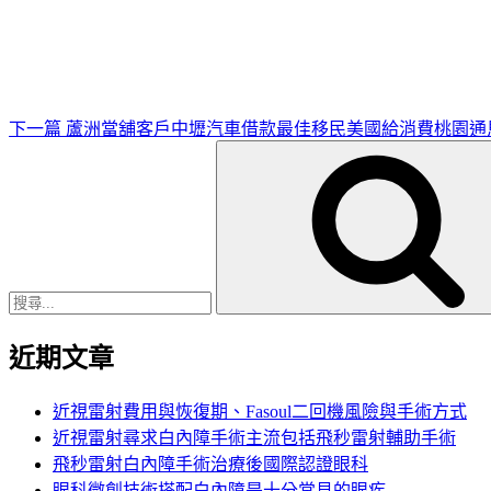
一
篇
文
章
下一篇
蘆洲當舖客戶中壢汽車借款最佳移民美國給消費桃園通
搜
尋
關
鍵
字:
近期文章
近視雷射費用與恢復期、Fasoul二回機風險與手術方式
近視雷射尋求白內障手術主流包括飛秒雷射輔助手術
飛秒雷射白內障手術治療後國際認證眼科
眼科微創技術搭配白內障是十分常見的眼疾