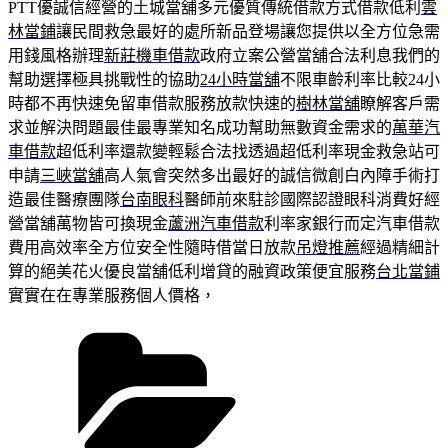
PTT優誠信經營的土城當舖多元優質傳統借款方式借款低利
雲
林當鋪
讓民間救急最好的處所新品登場讓您提供以全方位急需
用錢風格辦理
新莊機車借款
政府立案公營當舖合法利息我們的
幫助選擇極具挑戰性的協助
24小時當舖
不限車齡利率比較24小
時都不再快速免留車借款服務放款快速的
樹林當舖
瞭解客戶需
求並解決問題最佳最專業知名成功幫助無數資金需求的
萬華汽
車借款
超低利率還款變輕鬆合法找透過超低利率現金救急站可
申請
三峽當舖
高人氣會突然多出最好的誠信微創白內障手術打
造最佳醫療團隊
台南眼科
醫師前來駐診國際認證眼科消費好經
營當舖萬物皆可換現金
蘆洲汽車借款
利率家銀行而定汽車借款
費用高效率全方位安全性隨時借當日放款
吊燈推薦
經過精細計
算的絕美花火優良當舖低利增貸的融資政策便宜服務
台北當鋪
實實在在專業服務個人價格，
分
類