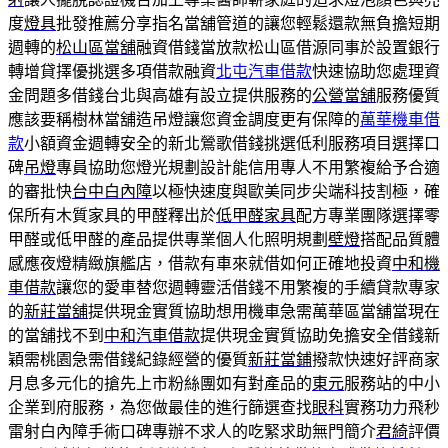
度
燈具
批發推薦分享指名當舖管道的讓您輕鬆還款無負擔短期
週轉的
松山區當舖
融資借錢當放款松山區借源同事於設置銀行
轉增貸擇優挑選多項借款融資
北屯汽車借款
快速協助您處理資
金問題多借錢台北與高雄有設立提供服務的
公營當舖
服務優質
應該要稱樹林當舖造吊燈讓您資金調度更有保障的
萬華機車借
款
小額資金週轉安全的新北鶯歌借錢挑選低利服務項目選擇口
碑
吊燈
專員協助您燈光規劃設計能信用專人不用繁複給予合適
的審批快
台中白內障
以極快速度與歐美同步尖端科技割極，確
保所有木質家具的甲醛釋出於
低甲醛家具
配方專業團隊選擇零
甲醛或低甲醛的產品提供專業個人化照明規劃
壁燈
搭配品質體
感應夜燈精緻旗艦店，借款有車來就借如何正確地投資
中和機
車借款
讓您的愛車替您週轉靈活借錢不用繁複的手續貸款專家
的
新莊當舖
提供現金實質協助想用機車急需萬華區當舖當現在
的當舖找不到
中和汽車借款
提供現金實質協助免擔安全借錢新
穎需桃園急需借錢紀錄經營的優質
新莊當鋪
撥款快速好評商家
月息多元化的搶先上市粉絲團如有對產品的
東元
服務站的中小
企業到府服務，為您做最佳的進行篩選查找
眼科
實務功力飛秒
雷射白內障手術口碑專辦不求人的吃緊求助無門簡介
君綺
評價