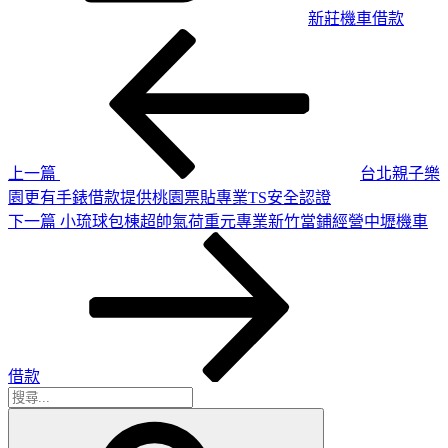
新莊機車借款
上
文
一
章
篇
導
文
章
覽
上一篇
台北親子樂
園更有手錶借款提供桃園票貼專業TS安全認證
下
下一篇
小琉球包棟超帥氣荷重元專業新竹當鋪經營中壢機車
一
篇
文
章
借款
搜
搜
尋
尋
關