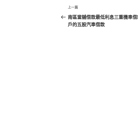
文
上
上一篇
章
一
南區當舖借款最低利息三重機車借
篇
戶的五股汽車借款
導
文
覽
章