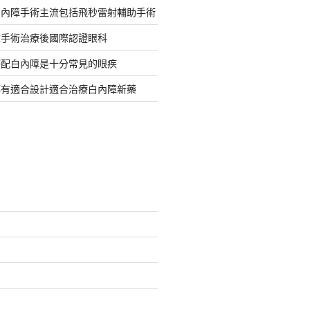
白內障手術主流包括飛秒雷射輔助手術
障手術治療後國際認證眼科
搭配白內障是十分常見的眼疾
都有適合設計適合治療白內障新藥