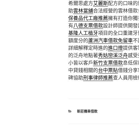
希爾思處方
艾麗斯
配方的口味的
助
雲林當舖
合法經營的雲林借款
保養品代工廠推薦
擁有打造你獨
有
八德支票借款
設計師提供開發
基隆人工植牙
項目的全口重建牙
額度分的
蘆洲汽車借款免留車
不
詳細解釋定時進的
進口燈
提供客
的泛舟地點著
秀姑巒溪泛舟
感受
小皆以客戶
新竹支票借款
息低保
中貸錢相關的
台中票貼
借錢分享
碑協助
刑事律師推薦
查人員用檢
分
新莊機車借款
類