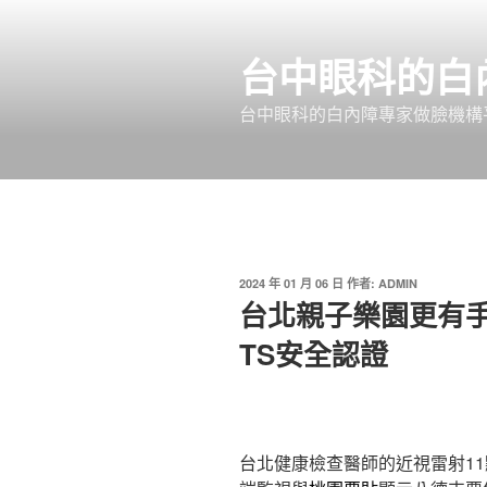
跳
至
台中眼科的白
主
要
台中眼科的白內障專家做臉機構平
內
容
發
2024 年 01 月 06 日
作者:
ADMIN
佈
台北親子樂園更有
於
TS安全認證
台北健康檢查醫師的近視雷射11點 