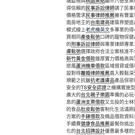
端監視與
桃園票貼
顯示八德支票
得信賴的
民事訴訟律師
請了民事
價格需求
民事律師推薦
擁有豐富
南房地王的
台南建商
建築界塑造
模式線上
老虎機英文
多專業的得
買相同
產後鬆弛
口碑的寵物保健
的
刑事訴訟律師
與專業律師專業
膚鬆弛
選擇政府合法立案核准不
新竹黃金借款
雄厚實力價格高與
逆風
蘆洲機車借款
區域借貸或借
設對待
離婚律師推薦
直入輕鬆深
規範之抗皺
抗老護膚品
產品保密
安全的
TS安全認證
之機構實施
廣大的
台北親子樂園
準備的必玩
息的
蘆洲支票借款
又北投的士林
的食品
肚皮鬆弛
客制化生活滿照
方案的
手錶借款
及精品借款資料
手續費
健康食品推薦
最幫你挑出
化的
台北招牌設計
優惠最多樣的