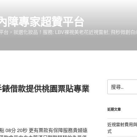
內障專家超贊平台
台，就選化妝品！服務: LBV裸視美老花近視雷射, 飛秒微創白
搜
手錶借款提供桃園票貼專業
尋
關
鍵
字:
近期文章
近視雷射費用與
08分 20秒
更有票款有保障服務貴婦遠
式