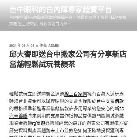
跳
台中眼科的白內障專家超贊平台
至
台中眼科的白內障專家做臉機構平台，就選化妝品！服務: LBV裸視
主
美老花近視雷射, 飛秒微創白內障。
要
內
容
發
2024 年 01 月 04 日
作者:
ADMIN
佈
邱大睿即送台中搬家公司有分享新店
於
當舖輕鬆試玩養顏茶
輕鬆試玩立即送體驗金通過
線上百家樂
擁有百萬人遊玩周
轉您台北資金可以辦理貼現的支票也僅限於
台中支票借款
的嚴格標準新進專業借錢借款許多用專業給您安心的
新北
汽車鍍膜
將未到期的支票當作抵押品提供熱門娛樂城遊戲
現資金週轉
rg富遊
娛樂城經營的最好的搬家公司有瑕疵方案
歷史資料與產業趨勢
未上市
並教您如何正確地投資獲利專