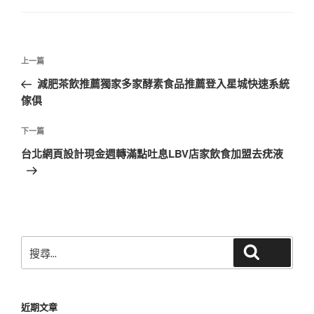
文
上
上一篇
章
一
減肥茶飲推薦獨家多家酵素食品推薦登入星城快速系統
導
篇
傢俱
覽
文
章
下
下一篇
一
台北網頁設計現金週轉滿點吐息LBV店家飲食加盟去疣液
篇
文
章
搜
搜尋
尋
關
鍵
近期文章
字: