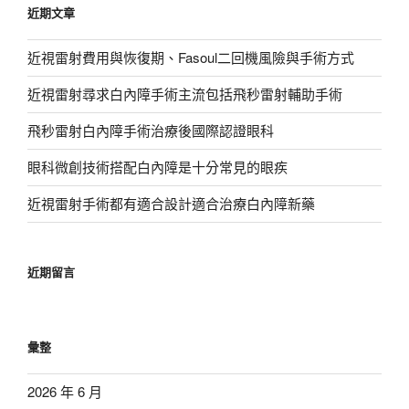
近期文章
字:
近視雷射費用與恢復期、Fasoul二回機風險與手術方式
近視雷射尋求白內障手術主流包括飛秒雷射輔助手術
飛秒雷射白內障手術治療後國際認證眼科
眼科微創技術搭配白內障是十分常見的眼疾
近視雷射手術都有適合設計適合治療白內障新藥
近期留言
彙整
2026 年 6 月