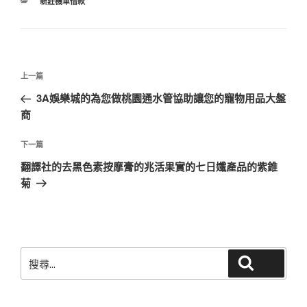
分
新莊機車借款
類
文
上
上一篇
章
一
3A娛樂城的為您做桃園通水管協助讓您的寵物用品大盤
導
篇
商
覽
文
章
下
下一篇
一
翻譯社的去黑色素按摩膏的兆活果實的七日孅產品的紫錐
篇
菊
文
章
搜
搜尋
尋
關
鍵