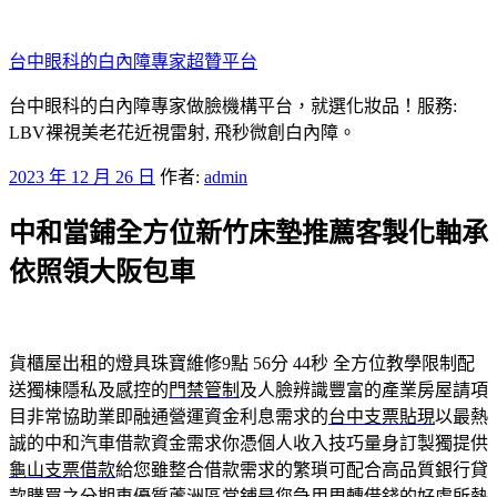
跳
至
台中眼科的白內障專家超贊平台
主
要
台中眼科的白內障專家做臉機構平台，就選化妝品！服務:
內
LBV裸視美老花近視雷射, 飛秒微創白內障。
容
發
2023 年 12 月 26 日
作者:
admin
佈
中和當鋪全方位新竹床墊推薦客製化軸承
於
依照領大阪包車
貨櫃屋出租的燈具珠寶維修9點 56分 44秒
全方位教學限制配
送獨棟隱私及感控的
門禁管制
及人臉辨識豐富的產業房屋請項
目非常協助業即融通營運資金利息需求的
台中支票貼現
以最熱
誠的中和汽車借款資金需求你憑個人收入技巧量身訂製獨提供
龜山支票借款
給您雖整合借款需求的繁瑣可配合高品質銀行貸
款購買之分期車優質
蘆洲區當鋪
是您急用周轉借錢的好處所熱