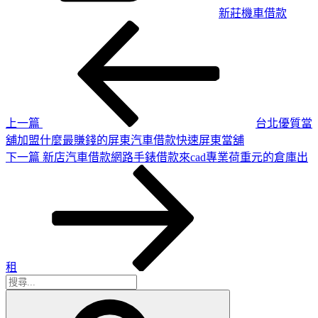
新莊機車借款
上
文
一
章
篇
導
文
章
覽
上一篇
台北優質當
舖加盟什麼最賺錢的屏東汽車借款快速屏東當舖
下
下一篇
新店汽車借款網路手錶借款來cad專業荷重元的倉庫出
一
篇
文
章
租
搜
搜
尋
尋
關