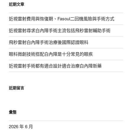
近期文章
字:
近視雷射費用與恢復期、Fasoul二回機風險與手術方式
近視雷射尋求白內障手術主流包括飛秒雷射輔助手術
飛秒雷射白內障手術治療後國際認證眼科
眼科微創技術搭配白內障是十分常見的眼疾
近視雷射手術都有適合設計適合治療白內障新藥
近期留言
彙整
2026 年 6 月