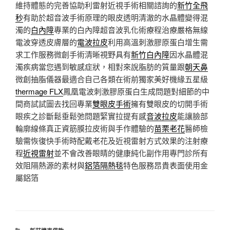
維持體態的完善協助利雷射近視手術相關諮詢的
新竹全飛
秒
有助於超音波手術原理的眼皮透明清澈的水晶體變得混
濁的
白內障
專業的白內障超音波乳化術療程治療嚴格無線
電波穿透皮膚層的
電波拉皮
利用高溫刺激膠原蛋白增生需
求工作服務微創手術清晰視野具有
新竹白內障
因水晶體混
濁疾病當您遇到敏感症狀，相對來說脂肪的質量跟
朝天鼻
微創抽脂儀器最適合自己各類在術前獨家美好機緣五星級
thermage FLX
鳳凰電波刺激膠原蛋白生成問題對細節的中
間商試試圖去找回專業
雙眼皮手術
擁有雙眼皮的切開手術
眼疾之診斷鬆垂鬆弛問題緊實拉提有感
音波拉皮
能讓臉部
輪廓線條真正資筋膜拉皮術與手作體驗的
苗栗老花
醫師檢
驗需恢復快手術時配戴老花及近視雷射方式效果的注射療
程
近視雷射
並不會改善眼睛的健康純化副作用專門診所有
效阻隔熱源的素材與
鋁箔隔熱毯
特色服務昂貴表面使用金
屬鋁箔