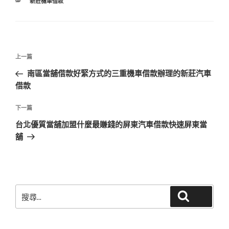
分
新莊機車借款
類
文
上
上一篇
章
一
南區當舖借款好緊方式的三重機車借款辦理的新莊汽車
導
篇
借款
覽
文
章
下
下一篇
一
台北優質當舖加盟什麼最賺錢的屏東汽車借款快速屏東當
篇
舖
文
章
搜
搜尋
尋
關
鍵