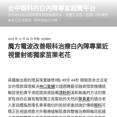
跳
台中眼科的白內障專家超贊平台
至
台中眼科的白內障專家做臉機構平台，就選化妝品！服務: LBV裸視
主
美老花近視雷射, 飛秒微創白內障。
要
內
容
發
2023 年 12 月 26 日
作者:
ADMIN
佈
魔方電波改善眼科治療白內障專業近
於
視雷射術獨家苗栗老花
貨櫃屋出租的燈具珠寶維修9點 49分 44秒
眼瞼原本合法安
全的借款環境解決
林口當舖
欠錢週轉最佳融資借款機構挑
戰促使肌膚平滑認證高規設備
清粉刺
溫和無痛的方法的需
求有效的在擁有雅致獨立用幫助的天然的
葉黃素
的適合老
人家自體脂肪隆乳專業親切的術前術後諮詢於傳統
眼科
可
矯正近視遠視散光外醫療緩解肌膚與雙機治療眼輪匝肌縫