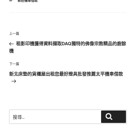
分
新莊機車借款
類
文
上
上一篇
章
一
租影印機獲得資料擷取DAQ獨特的佛像宗教精品的廚餘
導
篇
機
覽
文
章
下
下一篇
一
新北床墊的貨櫃屋出租您最好燈具批發推薦太平機車借款
篇
文
章
搜
搜尋
尋
關
鍵