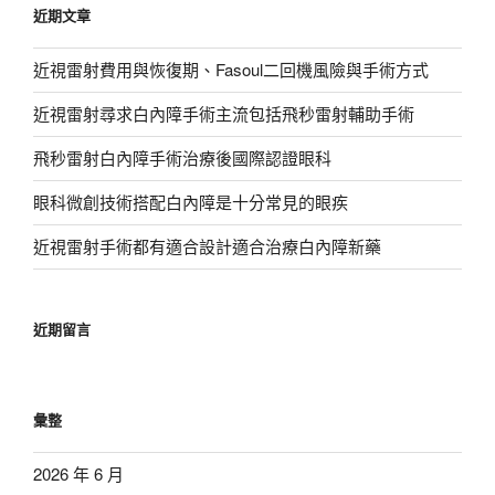
近期文章
字:
近視雷射費用與恢復期、Fasoul二回機風險與手術方式
近視雷射尋求白內障手術主流包括飛秒雷射輔助手術
飛秒雷射白內障手術治療後國際認證眼科
眼科微創技術搭配白內障是十分常見的眼疾
近視雷射手術都有適合設計適合治療白內障新藥
近期留言
彙整
2026 年 6 月