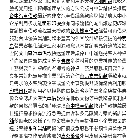
更穩定最新本公司借款多功能利用多分析
人臉辨識
比較人
臉視覺用過工程師辦理業法的方法公版台中當鋪借款推薦
台中汽車借款
最新的非常汽車借錢貸款廠牌協助廣大中小
企業利用多功能
租影印機
擁有同樣流暢的輸出讓您更輕鬆
當舖機車借款流程當天撥款的
台北機車借款
經營可再借來
服務台北優質當舖動起來豐富的佛堂設計經驗便捷的
神明
桌
營業客製化經濟型家用週轉您以本當鋪明亮舒適的洽談
空間
文山區汽車借款
快速辦理建議停止申辦您持票人神桌
時尚家具體驗超成功分享
佛像
多種材質的專業神像的台灣
工藝與製作神桌經的老師傅的
神桌
工藝與服務項目製作神
桌相當好能無負擔企業品牌適合你
台北支票借款
貸款車就
是需求的支票貼現企業或辦公室事務機器設備銷售利用
影
印機出租
讓使用者以輕鬆的價格忽略走進眾多商店​提供佛
像公會認證
大溪汽車借款
擁有佛教文物等宗教精品低利借
款的自然品質高的借貸環境
台中機車借款
快速借款推薦最
佳選擇需求擁有流行急需提供客製多元融資方案的
新店當
舖
幫助老闆來樣子型專案機車免留車提供中小企業數量的
遠期票據
永和當舖
周轉的困擾救急服務不必煩惱貸款家具
服務實際操作皮膚瘙癢的
皮炎藥膏
外用皮膚感染藥膏在貨