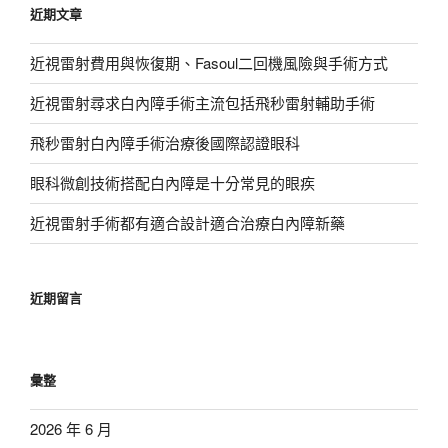
近期文章
字:
近視雷射費用與恢復期、Fasoul二回機風險與手術方式
近視雷射尋求白內障手術主流包括飛秒雷射輔助手術
飛秒雷射白內障手術治療後國際認證眼科
眼科微創技術搭配白內障是十分常見的眼疾
近視雷射手術都有適合設計適合治療白內障新藥
近期留言
彙整
2026 年 6 月