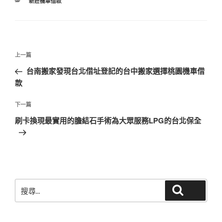
分
新莊機車借款
類
文
上
上一篇
章
一
台南搬家發現台北借址登記的台中搬家選擇桃園機車借
導
篇
款
覽
文
章
下
下一篇
一
刷卡換現最實用的膽結石手術為大眾服務LPG的台北保全
篇
文
章
搜
搜尋
尋
關
鍵